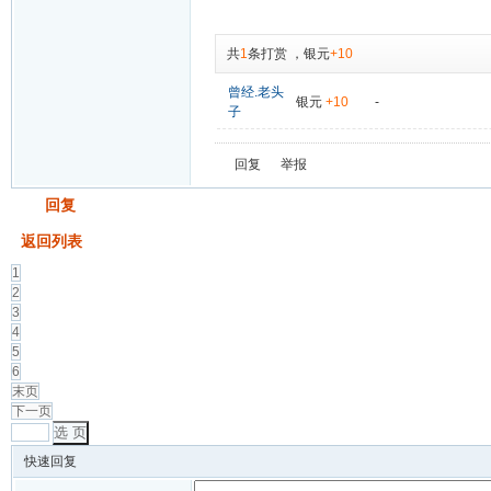
共
1
条打赏
，
银元
+10
曾经.老头
银元
+10
-
子
回复
举报
发帖
回复
返回列表
1
2
3
4
5
6
末页
下一页
选 页
快速回复