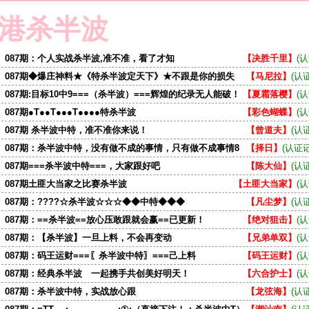
港杀半波
087期：个人实战杀半波,准不准，看了才知
【决胜千里】
(
087期◆爆庄神料★《特杀半波定天下》★不跟是你的损失
【马尼拉】
(认
087期:目标10中9===（杀半波）===辉煌的纪录无人能破！
【夏霜落樱】
(
087期●T●●T●●●T●●●●特杀半波
【彩色蝴蝶】
(
087期 杀半波中特，准不准你来说！
【曾道夫】
(认
087期：杀半波中特，没有做不成的事情，只有做不成事情8
【择日】
(认证
087期===杀半波中特===，大家跟好吧
【陈大仙】
(认
087期土匪大当家之比赛杀半波
【土匪大当家】
(
087期：????☆杀半波☆☆☆◆◆中特◆◆◆
【凡尘梦】
(认
087期：==杀半波==放心压敢跟就会赢==已更新！
【绝对狙击】
(
087期：【杀半波】一旦上料，不会再变动
【兄弟单双】
(
087期：码王运财===〖杀半波中特〗===己上料
【码王运财】
(
087期：经典杀半波 一起携手共创美好明天！
【六合护士】
(
087期：杀半波中特，实战放心跟
【龙弦海】
(认