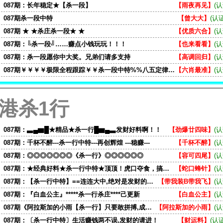
087期：长年稳定★【杀一段】
【雨夜再见】
(
087期杀一段中特
【曾大大】
(认
087期 ★ ★杀庄杀一段★ ★
【优质六合】
(
087期：╚杀一段╝……赚点小钱玩玩！！！
【也来看看】
(
087期：杀一段愿你中大奖。兄弟们请多支持
【高调回归】
(
087期￥￥￥￥极限全程跟踪￥￥杀一段中特%%八五定律法则
【六肖最准】
(
港杀1行
087期：▃▄▆█★精品★杀一行█▆▄▃发财好料啊！！
【劲爆廿四味】
(
087期：千杯不醉---杀一行中特---再创辉煌 ---稳赚---
【千杯不醉】
(
087期：◎◎◎◎◎◎◎《杀一行》◎◎◎◎◎◎
【容可四尾】
(
087期：★经典好料★杀一行中特★顶顶！虎口夺食，搞黑庄
【蛇口蜂针】
(
087期：【杀一行中特】==连连大中,绝对是发财的好资料！！
【带我装B带我飞】
(
087期：『白血公主』*****杀一行杀庄****己更新
【白血公主】
(
087期《阿拉斯加的小雨【杀一行】只要敢拼搏,成功就在今晚!就是这么牛！
【阿拉斯加的小雨】
(
087期：〔杀一行中特〕生活赚钱两不误,发财的请进！
【财运料】
(认