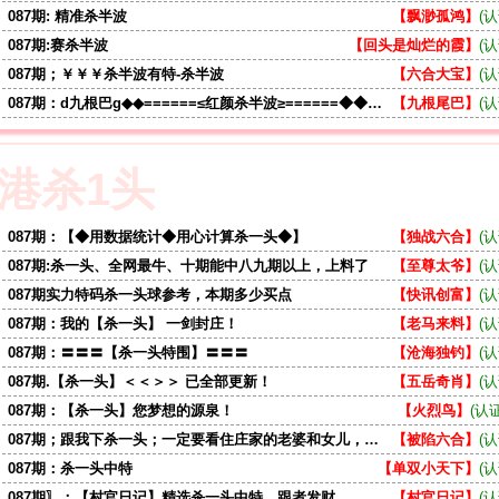
087期: 精准杀半波
【飘渺孤鸿】
(
087期:赛杀半波
【回头是灿烂的霞】
(
087期；￥￥￥杀半波有特-杀半波
【六合大宝】
(
087期：d九根巴g◆◆======≤红颜杀半波≥======◆◆中奖就是这么简单，祝君发大财！
【九根尾巴】
(
港杀1头
087期：【◆用数据统计◆用心计算杀一头◆】
【独战六合】
(
087期:杀一头、全网最牛、十期能中八九期以上，上料了
【至尊太爷】
(
087期实力特码杀一头球参考，本期多少买点
【快讯创富】
(
087期：我的【杀一头】 一剑封庄！
【老马来料】
(
087期：〓〓〓【杀一头特围】〓〓〓
【沧海独钓】
(
087期.【杀一头】＜＜＞＞ 已全部更新！
【五岳奇肖】
(
087期：【杀一头】您梦想的源泉！
【火烈鸟】
(认
087期；跟我下杀一头；一定要看住庄家的老婆和女儿，别让她跑了。
【被陷六合】
(
087期：杀一头中特
【单双小天下】
(
087期〗：【村官日记】精选杀一头中特，跟者发财
【村官日记】
(