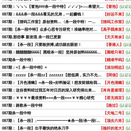
087期：↘↘↘【冒泡###杀一段中特】↙↙↙)>-----希望大家能够喜欢！
【冒泡】
(认证
087期：&&&杀一段&&&看见的兄弟，一起赚钱！
【好运不来】
(
087期：【猜码工作室】原创资料…〈杀一段中特〉一份稳定的资料，期期必跟
【猜码工作室】
(
087期:【杀一段中特】众多心思专注研究！准确率绝对保证高！
【高手我来发】
(
087期.那些事 新发现 杀一段已更新
【天天有余】
(
087期：【杀一段】只要敢拼搏,成功就在眼前！
【香港人】
(认
087期：囍囍囍囍6666〖黑暗杀一段〗坚持原创料666666囍囍囍囍
【黑暗只有】
(
087期杀一段中特〕
【精准平码】
(
087期：≡〖杀一段中特〗≡
【淡泊明志】
(
087期：zzzzz【杀一段zz】zzzzzzz【想低调，实力不允许】
【阿信】
(认证
087期：【月色清幽】∞杀一段∞好料验证！想发财就给我跟！
【月色清幽】
(
087期：这份资料经过我五年对日历的深入研究得出来的━征战高手榜━有信心继续稳定下去！<经典杀一段>
【肖肖是道理】
(
087期：￥￥￥￥最准资料===杀一段===￥￥精心研究
【君无戏言】
(
087期：路歌杀一段中特
【路过】
(认证
087期杀一段中特
【天地二号】
(
087期：【杀一段】↓━━━━━━━━★杀一段/杀一段/杀一段★━━━━━
【顶尖六肖】
(
087期：【杀一段】出手最快的绝杀刀手
【桅杆的老大】
(