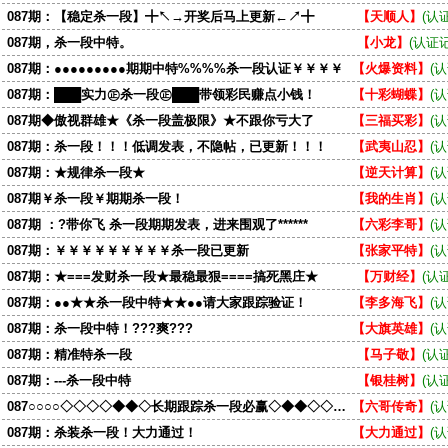
087期：【稳定杀一段】╋↖→开奖后马上更新←↗╋
【天顺人】
(认
087期，杀一段中特。
【小龙】
(认证
087期：●●●●●●●●●期期中特%%%%杀一段认证￥￥￥￥
【火爆资料】
(
087期：███实力㊣杀一段㊣███带领彩民赚点小钱！
【十彩蝴蝶】
(
087期◆傲视群雄★《杀一段盖极限》★不跟你亏大了
【三福买彩】
(
087期：杀一段！！！低调发表，不隐帖，已更新！！！
【武夷山忍】
(
087期：★规律杀一段★
【逆天计算】
(
087期￥杀一段￥期期杀一段！
【我的生肖】
(
087期 ：?带你飞 杀一段期期发表，进来围观了******
【六彩李哥】
(
087期：￥￥￥￥￥￥￥￥￥杀一段已更新
【张家平特】
(
087期：★===发财杀一段★最稳最狠====搞死黑庄★
【万财经】
(认
087期：●●★★杀一段中特★★●●请大家跟踪验证！
【李多海飞】
(
087期：杀一段中特！???爽???
【大旗英雄】
(
087期：精准特杀一段
【马子敬】
(认
087期：---杀一段中特
【银桂树】
(认
087○○○○◇◇◇◇◆◆◇长期跟踪杀一段必赢◇◆◆◇◇◇◇○○○○
【六哥传奇】
(
087期：杀装杀一段！大力通过！
【大力通过】
(