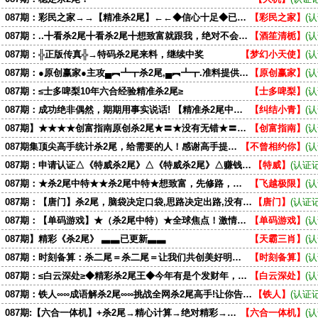
087期：彩民之家→→【精准杀2尾】←←◆信心十足◆已经更新了!
【彩民之家】
(
087期：..╋看杀2尾╋看杀2尾╋想致富就跟我，绝对不会让你失望。
【酒笙清栀】
(
087期：╬正版传真╬→特码杀2尾来料，继续中奖
【梦幻小天使】
(
087期：●原创赢家●主攻▄︻┻┳杀2尾,▄︻┻┳.准料提供给广大彩民！
【原创赢家】
(
087期：≤士多啤梨10年六合经验精准杀2尾≥
【士多啤梨】
(
087期：成功绝非偶然，期期用事实说话! 【精准杀2尾中特】已更新！！！
【纠结小青】
(
087期】★★★★创富指南原创杀2尾★〓★没有无错★〓★只求稳定★〓★★★
【创富指南】
(
087期集顶尖高手统计杀2尾，给需要的人！感谢高手提供的好料，帮助所有买六合的人谢谢！！！！！！！
【不曾相约你】
(
087期：申请认证△《特威杀2尾》△《特威杀2尾》△赚钱看效果，实力高手！
【特威】
(认证
087期：★杀2尾中特★★杀2尾中特★想致富，先修路，想中码，先看料
【飞越极限】
(
087期：【唐门】杀2尾，脑袋决定口袋,思路决定出路,没有什么事是一成不变的，稳定最重要
【唐门】
(认证
087期：【单码游戏】★（杀2尾中特）★全球焦点！激情演绎六合传奇!
【单码游戏】
(
087期】精彩《杀2尾》 ▃▃已更新▃▃
【天霸三肖】
(
087期：时刻备算：杀二尾＝杀二尾＝让我们共创美好明天!新投资＝己更新
【时刻备算】
(
087期：≤白云深处≥◆精彩杀2尾王◆今年有是个发财年，不信你们就看着吧！！！
【白云深处】
(
087期：铁人∞∞成语解杀2尾∞∞挑战全网杀2尾高手!让你告别输钱!
【铁人】
(认证
087期:【六合一体机】+杀2尾→精心计算→绝对精彩→本站闪耀一星！
【六合一体机】
(