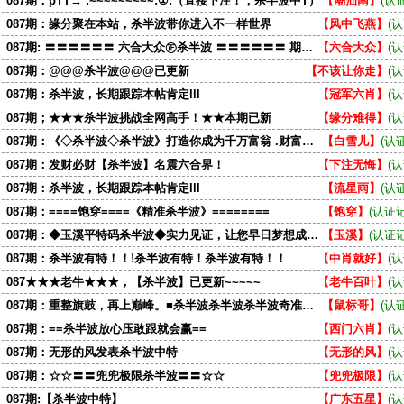
087期：pTT→ :~~~~~~~~~:①:（直接下注！；杀半波中T）
【潮汕南】
(认
087期：缘分聚在本站，杀半波带你进入不一样世界
【风中飞燕】
(
087期: 〓〓〓〓〓〓 六合大众㊣杀半波 〓〓〓〓〓〓 期期大中↓↓↓↓↓↓
【六合大众】
(
087期：@@@杀半波@@@已更新
【不该让你走】
(
087期：杀半波，长期跟踪本帖肯定lll
【冠军六肖】
(
087期；★★★杀半波挑战全网高手！★★本期已新
【缘分难得】
(
087期：《◇杀半波◇杀半波》打造你成为千万富翁 .财富不再是梦想！
【白雪儿】
(认
087期：发财必财【杀半波】名震六合界！
【下注无悔】
(
087期：杀半波，长期跟踪本帖肯定lll
【流星雨】
(认
087期：====饱穿====《精准杀半波》========
【饱穿】
(认证
087期：◆玉溪平特码杀半波◆实力见证，让您早日梦想成真！
【玉溪】
(认证
087期：杀半波有特！！!杀半波有特！杀半波有特！！
【中肖就好】
(
087★★★老牛★★★，【杀半波】已更新~~~~~
【老牛百叶】
(
087期：重整旗鼓，再上巅峰。■杀半波杀半波杀半波奇准无比■送上稳定杀半波杀半波■祝各位兄弟姐妹中大奖。
【鼠标哥】
(认
087期：==杀半波放心压敢跟就会赢==
【西门六肖】
(
087期：无形的风发表杀半波中特
【无形的风】
(
087期：☆☆〓〓兜兜极限杀半波〓〓☆☆
【兜兜极限】
(
087期:【杀半波中特】
【广东五星】
(