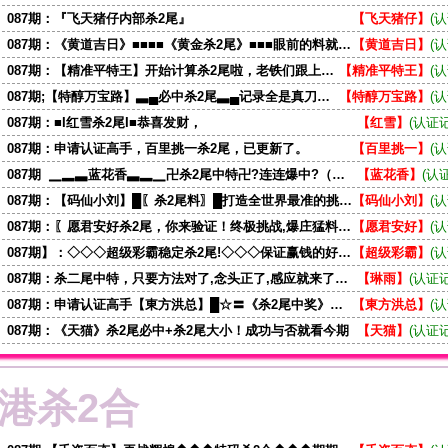
087期：『飞天猪仔内部杀2尾』
【飞天猪仔】
(
087期：《黄道吉日》■■■■《黄金杀2尾》■■■眼前的料就是最稳的料
【黄道吉日】
(
087期：【精准平特王】开始计算杀2尾啦，老铁们跟上啊！！！10中8绝对不是问题。
【精准平特王】
(
087期;【特醇万宝路】▃▄必中杀2尾▃▄记录全是真刀真枪打出来的..
【特醇万宝路】
(
087期：■I红雪杀2尾I■恭喜发财，
【红雪】
(认证
087期：申请认证高手，百里挑一杀2尾，已更新了。
【百里挑一】
(
087期 ▁▂▃蓝花香▃▂▁卍杀2尾中特卍?连连爆中?（供大家参考）
【蓝花香】
(认
087期：【码仙小刘】█〖杀2尾料〗█打造全世界最准的挑战，细水长流！
【码仙小刘】
(
087期：〖愿君安好杀2尾，你来验证！终极挑战,爆庄猛料！〗
【愿君安好】
(
087期】：◇◇◇超级彩霸稳定杀2尾!◇◇◇保证赢钱的好料{己更新}
【超级彩霸】
(
087期：杀二尾中特，只要方法对了,念头正了,感应就来了，老铁们顶起。
【琳雨】
(认证
087期：申请认证高手【東方洪总】█☆〓《杀2尾中奖》〓☆◇掌握六合规律.找好赢钱方法！
【東方洪总】
(
087期：《天猫》杀2尾必中+杀2尾大小！成功与否就看今期
【天猫】
(认证
港杀2合