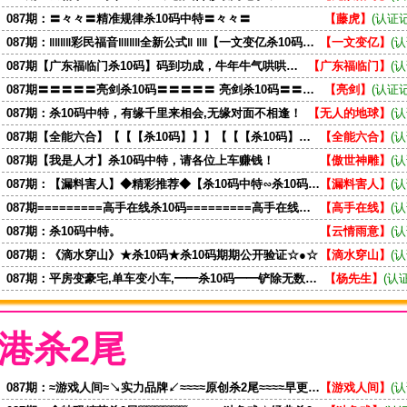
087期：〓々々〓精准规律杀10码中特〓々々〓
【藤虎】
(认证
087期：‖‖‖‖彩民福音‖‖‖‖全新公式‖ ‖‖【一文变亿杀10码】‖‖‖‖稳定路线 ‖‖‖‖共赢财富‖‖‖
【一文变亿】
(
087期【广东福临门杀10码】码到功成，牛年牛气哄哄，一飞冲天！！！全更新
【广东福临门】
(
087期〓〓〓〓〓亮剑杀10码〓〓〓〓〓 亮剑杀10码〓〓〓〓〓亮剑杀10码〓〓〓〓〓
【亮剑】
(认证
087期：杀10码中特，有缘千里来相会,无缘对面不相逢！
【无人的地球】
(
087期【全能六合】【【【杀10码】】】【【【杀10码】】】【【【杀10码】】】
【全能六合】
(
087期【我是人才】杀10码中特，请各位上车赚钱！
【傲世神雕】
(
087期：【漏料害人】◆精彩推荐◆【杀10码中特∽杀10码中特】
【漏料害人】
(
087期=========高手在线杀10码=========高手在线杀10码===========高手在线杀10码========
【高手在线】
(
087期：杀10码中特。
【云情雨意】
(
087期：《滴水穿山》★杀10码★杀10码期期公开验证☆●☆
【滴水穿山】
(
087期：平房变豪宅,单车变小车,━━杀10码━━铲除无数黑庄！本期稳中,已更新
【杨先生】
(认
港杀2尾
087期：≈游戏人间≈↘实力品牌↙≈≈≈≈原创杀2尾≈≈≈≈早更新！稳。
【游戏人间】
(