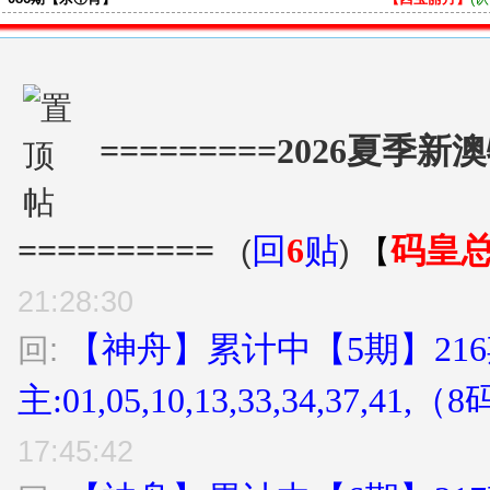
=========2026夏
码皇
==========
回
6
贴
(
)
【
21:28:30
【神舟】累计中【5期】21
回:
主:01,05,10,13,33,34,37,41,（
17:45:42