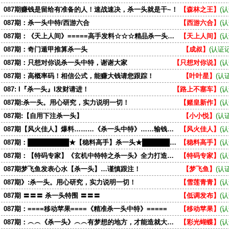
087期赚钱是留给有准备的人！速战速决，杀一头就是干~！
【森林之王】
(
087期：杀一头中特/西游六合
【西游六合】
(
087期：《天上人间》=====高手发料☆☆☆精品杀一头中☆☆☆=====☆☆☆
【天上人间】
(
087期：奇门遁甲推算杀一头
【成叔】
(认证
087期：只想对你说杀一头中特，谢谢大家
【只想对你说】
(
087期：高概率码！相信公式，能赚大钱请您跟踪！
【叶叶星】
(认
087: I『杀一头』I发财请进！
【路上不塞车】
(
087期:杀一头。用心研究，实力说明一切！
【赌皇新作】
(
087期:【自用下注杀一头】
【小小悦】
(认
087期【风火佳人】爆料………《杀一头中特》……输钱了吗？哈哈我和跟我的朋友赢钱了！点进来瞧瞧赢钱料
【风火佳人】
(
087期：█████████★【稳料高手】杀一头★██████████
【稳料高手】
(
087期：【特码专家】《玄机中特特之杀一头》全力打造经典捉特←财富先锋！
【特码专家】
(
087期梦飞鱼发表心水【杀一头】…谨慎跟注！
【梦飞鱼】
(认
087期》:杀一头。用心研究，实力说明一切！
【雪莲青青】
(
087期 〓〓〓 杀一头特围 〓〓〓
【低调发布】
(
087期：====移动苹果====《精准杀一头中特》=====
【移动苹果】
(
087期：︵︵《杀一头》︵︵有梦想的地方，才能造就大财富！
【彩光蝴蝶】
(