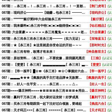
087期：→杀三肖→！→杀三肖→！→杀三肖→！ 一直都是这么稳
【荆门虎哥】
(
087期：现码济公━━━━━【稳赚→包杀三肖】━━━━━→稳中求赚━━━━━
【现码济公】
(
087期：********艇仔粥8年六合经验杀三肖*********
【艇仔粥】
(认
087期：我来爆料■□杀三肖中特□■□■□■稳得很■□■□■□
【钻石精品】
(
087期: 六合富豪＝＝＝＝＝＝杀三肖魔鬼＝＝＝＝＝＝老曾都怕！
【六合富豪】
(
087期：杀三肖杀三肖杀三肖杀三肖━━━｛实力见证｝绝不做假,期期实战！
【深海蓝玉】
(
087期：★【杀三肖】★这里就是你变命运的开始～～～
【那时时光】
(
087期：杀三肖有特，敢博才有未来！
【神圣救世主】
(
087期：原创资料…〈杀三肖〉…不要犹豫，跟我砸死黑庄
【三狼】
(认证
087期：【雯雯】〖杀三肖〗▃▃▃▃▃▃▃〖杀三肖〗▃▃▃▃▃▃▃〖杀三肖〗▃▃▃▃▃▃▃▃期期准
【雯雯】
(认证
087期：【帝一孤甲】█☆〓《杀三肖》〓☆◇掌握好六合规律.找好赢钱方法！
【帝一孤甲】
(
087：▃▃▃★★★【佩服的高手主打老品牌★无敌辉煌专业杀三肖】★★★▃▃▃
【佩服的高手】
(
087期：→好人一生平安→→→→杀三肖←←←←△←
【好人一生】
(
087期====爆庄神料====★〓〓〓〓杀三肖〓〓〓★用自己的实力给大家见证
【爆庄神料】
(
087期：赢利千万杀三肖，祝大家好运发财！好梦成真
【赢利千万】
(
087期：买杀三肖每期跟我一起下注好过白领族，要雄起
【挑战六合】
(
087期：天才码王≡≡≡〖杀三肖〗≡≡≡≡≡≡〖杀三肖〗≡≡≡≡≡≡〖杀三肖〗≡≡≡
【天才码王】
(