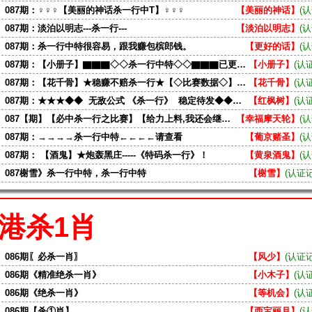
087期：♀♀♀【美丽的神话杀一行中T】♀♀♀
【美丽的神话】
(
087期：淡泊以明志---杀一行---
【淡泊以明志】
(
087期：杀一行中特很容易，跟我赚包槟郎钱。
【更好的话】
(
087期：【小册子】▇▇▇◇◇杀一行中特◇◇▇▇▇已更新！
【小册子】
(认
087期：【花千骨】★稳赚不赔杀一行★【◇比赛数据◇】，开启激情人生。
【花千骨】
(认
087期：★★★◆◆ 无敌公式 《杀一行》 稳定待发◆◆★★★
【红枫树】
(认
087【期】【必中杀一行之比赛】【给力上料,我还会继续努力】
【幸福摩天轮】
(
087期：→→→→杀一行中特←←←←请查看
【葡京赌圣】
(
087期： 【酒鬼】★炮轰黑庄-----《特码杀一行》！
【黄泉酒鬼】
(
087榭雪》杀一行中特，杀一行中特
【榭雪】
(认证
港杀1肖
086期〖必杀一肖〗
【风少】
(认证
086期《精准绝杀一肖》
【小木子】
(认
086期《绝杀一肖》
【等机会】
(认
086期【杀①肖】
【西宝丽月】
(