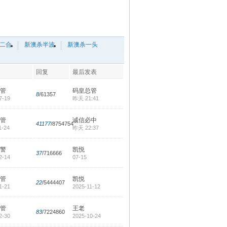
二合
新澳杀半波
新澳杀一头
回复
最后发表
管
码皇总管
8
/61357
7-19
昨天 21:41
管
诚信必中
41177
/8754754
1-24
昨天 22:37
警
凯悦
37
/716666
2-14
07-15
管
凯悦
22
/5444407
1-21
2025-11-12
管
王老
83
/7224860
2-30
2025-10-24