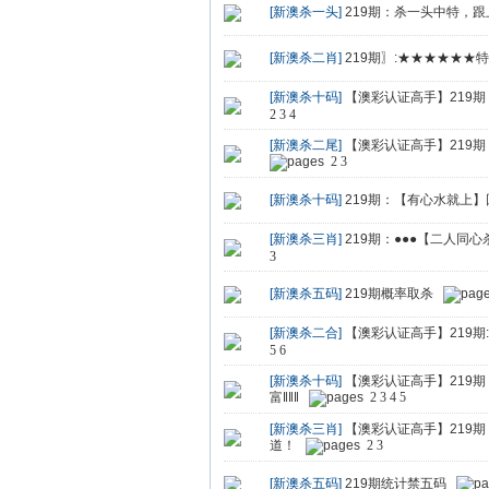
[新澳杀一头]
219期：杀一头中特，
[新澳杀二肖]
219期〗:★★★★★
[新澳杀十码]
【澳彩认证高手】219
2
3
4
[新澳杀二尾]
【澳彩认证高手】219
2
3
[新澳杀十码]
219期：【有心水就上
[新澳杀三肖]
219期：●●●【二人同
3
[新澳杀五码]
219期概率取杀
[新澳杀二合]
【澳彩认证高手】219
5
6
[新澳杀十码]
【澳彩认证高手】219期：‖
富‖‖‖
2
3
4
5
[新澳杀三肖]
【澳彩认证高手】219
道！
2
3
[新澳杀五码]
219期统计禁五码