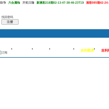
助手
六合属性
开奖日期
新澳彩218期02-13-47-38-46-23T17
港彩085期42-24-2
找回密码
注册
群组
个人中心
手机版
防跳转教程
吉利图库
吉利
搜索
本版
2026年7月底即将 开启特邀高手2肖中特大赛，重奖一万 ..
（2026-07-10