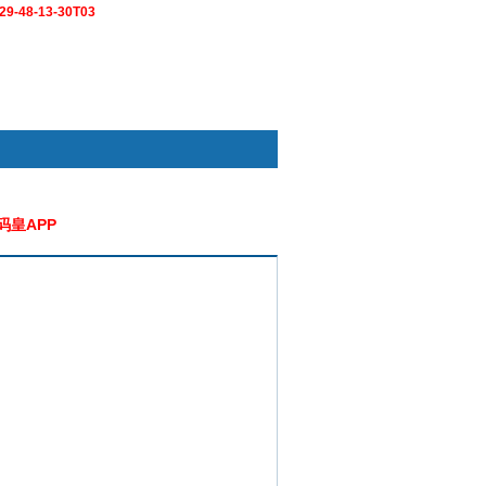
9-48-13-30T03
码皇APP
快捷通道
 20:23）