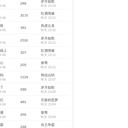
岁月如歌
2
/69
8-06
昨天 23:24
红酒情缘
3
/175
8-06
昨天 23:21
珠
风虎云龙
3
/61
8-06
昨天 23:15
岁月如歌
2
/116
8-06
昨天 23:11
就上
红酒情缘
3
/27
8-06
昨天 23:11
心
桀骜
2
/25
8-06
昨天 23:11
码
韩信点码
1
/129
8-06
昨天 23:07
了
岁月如歌
5
/89
8-06
昨天 23:05
亿
庄家的恶梦
4
/81
8-06
昨天 23:04
通
桀骜
2
/44
8-06
昨天 23:04
霸
肖王争霸
1
/69