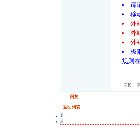
请记
移动
外站
外站
外站:
极
规则
回复
发帖
回复
返回列表
1
2