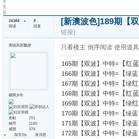
4
5
6
[新澳波色]
189期【
16364
5
阅读
回复
链接]
离线
风雨飘渺
只看楼主
倒序阅读
使用道具
【红
165期【双波】中特=
【
166期【双波】中特=
绿
蓝
【
红
167期【双波】中特=
绿
【红
168期【双波】中特=
极限乡长
【
红
169期【双波】中特=
绿
【
170期【双波】中特=
绿
蓝
发帖
251
【
171期【双波】中特=
绿
蓝
铜币
1160
威望
379
【
172期【双波】中特=
绿
蓝
加关注
发消息