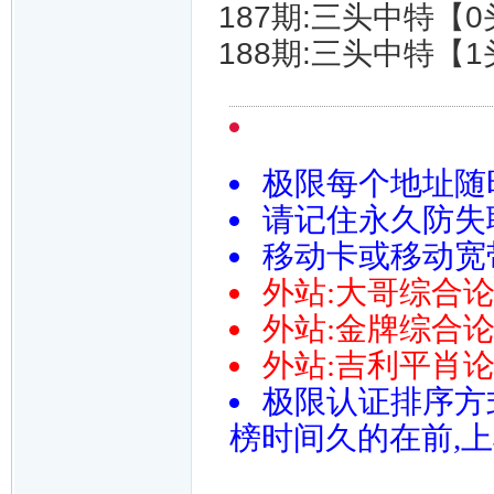
187期:三头中特【0
188期:三头中特【1
极限每个地址随
请记住永久防失联导
移动卡或移动宽带请尝
外站:大哥综合论坛htt
外站:金牌综合论坛htt
外站:吉利平肖论坛http:
极限认证排序方
榜时间久的在前,