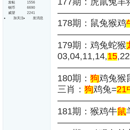
177期：虎鼠兔羊
发帖
1556
铜币
6690
————————
威望
2241
加关注
发消息
178期：鼠兔猴鸡
————————
179期：鸡兔蛇猴
03,04,11,14,
15
,22
————————
180期：
狗
鸡兔猴
三肖：
狗
鸡兔=
21
————————
181期：猴鸡牛
鼠
————————