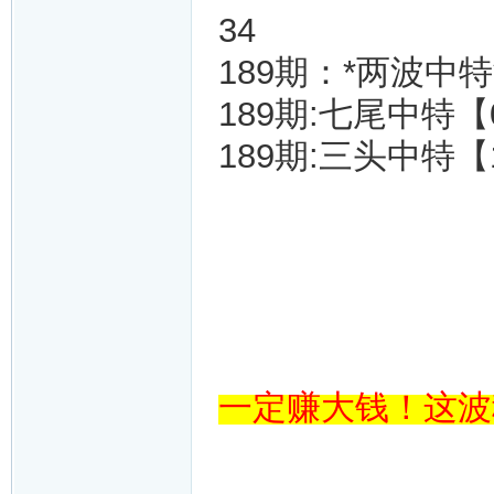
34
189期：*两波中
189期:七尾中特【
189期:三头中特【
一定赚大钱！这波