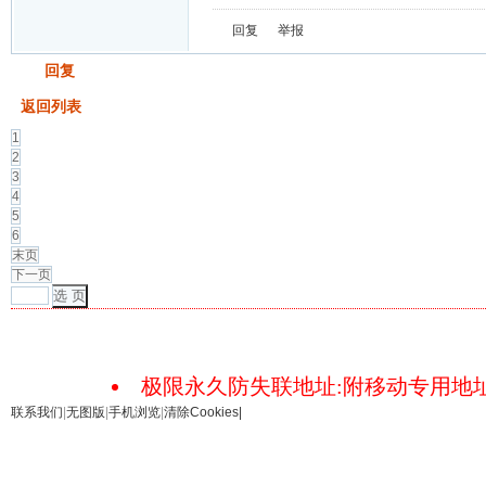
回复
举报
发帖
回复
返回列表
1
2
3
4
5
6
末页
下一页
选 页
极限永久防失联地址:附移动专用地址18
联系我们
|
无图版
|
手机浏览
|
清除Cookies
|