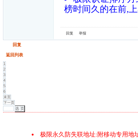
榜时间久的在前,
回复
举报
发帖
回复
返回列表
1
2
3
4
5
6
末页
下一页
选 页
极限永久防失联地址:附移动专用地址18