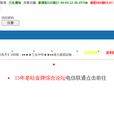
助手
六合属性
开奖日期
新澳彩220期27-39-04-12-38-25T48
港彩086期03-07-3
区
找回密码
注册
群组
个人中心
手机版
防跳转教程
吉利图库
吉利
高手】189期：●●★★三头中特★★●●请大家跟踪验 ..
搜索
帖子
2026年7月底即将 开启特邀高手2肖中特大赛，重奖一万 ..
（2026-07-10
15年老站金牌综合论坛
电信联通点击前往