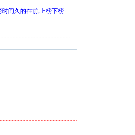
榜时间久的在前,上榜下榜