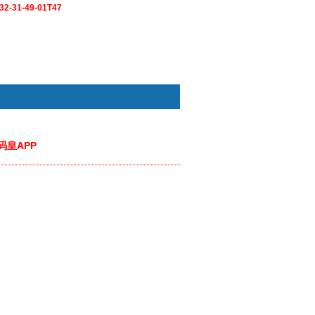
2-31-49-01T47
码皇APP
快捷通道
 20:23）