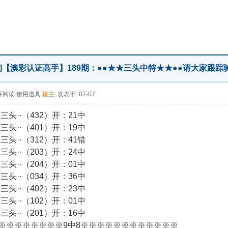
]
【澳彩认证高手】189期：●●★★三头中特★★●●请大家跟踪
序阅读
使用道具
楼主
发表于: 07-07
·三头··（432）开：21中
·三头··（401）开：19中
·三头··（312）开：41错
·三头··（203）开：24中
·三头··（204）开：01中
·三头··（034）开：36中
·三头··（402）开：23中
·三头··（102）开：01中
·三头··（201）开：16中
※※※※※※※※9中8※※※※※※※※※※※※