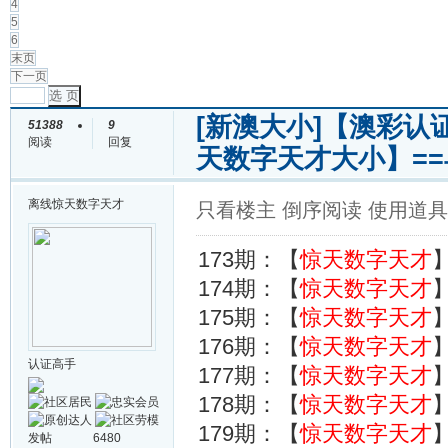
4
5
6
末页
下一页
选 页
[新澳大小]
【澳彩认证
51388
9
阅读
回复
天数字天才大小】=
离线
惊天数字天才
只看楼主
倒序阅读
使用道具
173期：【
惊天数字天才
】
174期：【
惊天数字天才
】
175期：【
惊天数字天才
】
176期：【
惊天数字天才
】
认证高手
177期：【
惊天数字天才
】
178期：【
惊天数字天才
】
179期：【
惊天数字天才
】
发帖
6480