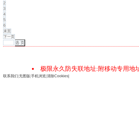
2
3
4
5
6
末页
下一页
选 页
极限永久防失联地址:附移动专用地址18
联系我们
|
无图版
|
手机浏览
|
清除Cookies
|