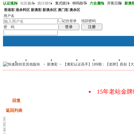
认证规则
社区服务
统计排行
复式统计
特码助手
六合属性
开奖日期
新澳彩2
香港彩
港杀料区
新澳彩
新澳杀区
澳门彩
澳杀区
澳彩220期36-38-32-13-20-01T30
用户名
记住登录
找回密码
登录
注册
密 码
首页
交易记录
我的帖子
群组
个人中心
手
>
新澳彩
>
【澳彩认证高手】189期：【老牌】原创【大小
帖子
码皇总管
说：
2026年7月底即将 开启特邀高
15年老站金
发帖
回复
返回列表
1
2
3