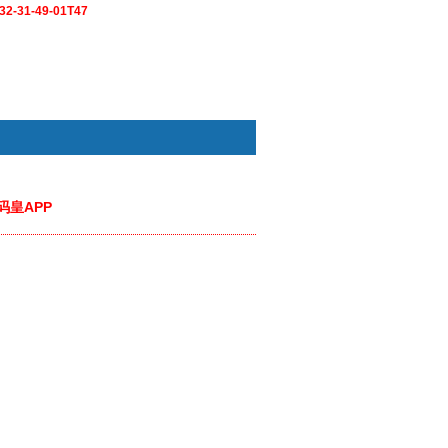
2-31-49-01T47
码皇APP
快捷通道
 20:23）