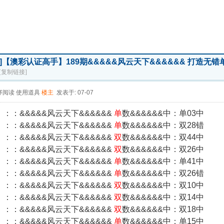
]
【澳彩认证高手】189期&&&&&风云天下&&&&&& 打造无
[复制链接]
序阅读
使用道具
楼主
发表于: 07-07
：：：&&&&&风云天下&&&&&&
单
数&&&&&&中：单03中
：：：&&&&&风云天下&&&&&&
单
数&&&&&&中：双28错
：：：&&&&&风云天下&&&&&&
双
数&&&&&&中：双44中
：：：&&&&&风云天下&&&&&&
双
数&&&&&&中：双26中
：：：&&&&&风云天下&&&&&&
单
数&&&&&&中：单41中
：：：&&&&&风云天下&&&&&&
单
数&&&&&&中：双26错
：：：&&&&&风云天下&&&&&&
双
数&&&&&&中：双10中
：：：&&&&&风云天下&&&&&&
双
数&&&&&&中：双14中
：：：&&&&&风云天下&&&&&&
双
数&&&&&&中：双18中
：：：&&&&&风云天下&&&&&&
单
数&&&&&&中：单15中