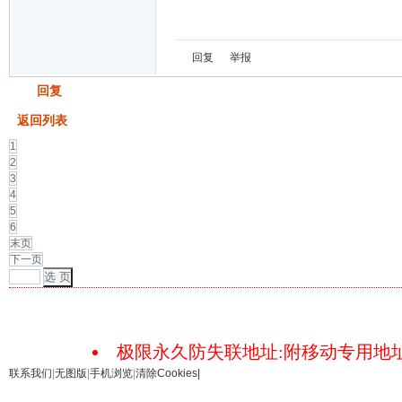
回复
举报
发帖
回复
返回列表
1
2
3
4
5
6
末页
下一页
选 页
极限永久防失联地址:附移动专用地址18
联系我们
|
无图版
|
手机浏览
|
清除Cookies
|