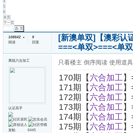
4
5
6
末页
下一页
选 页
[新澳单双]
【澳彩认证
108642
9
阅读
回复
===<单双>===<单
离线
六合加工
只看楼主
倒序阅读
使用道具
170期【
六合加工
】
171期【
六合加工
】
172期【
六合加工
】
173期【
六合加工
】
认证高手
174期【
六合加工
】
175期【
六合加工
】
发帖
6445