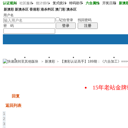
认证规则
社区服务
统计排行
复式统计
特码助手
六合属性
开奖日期
新澳彩2
新澳彩
新澳杀区
香港彩
港杀料区
澳门彩
澳杀区
澳彩218期37-32-33-15-22-43T41
用户名
记住登录
找回密码
登录
注册
密 码
首页
交易记录
我的帖子
群组
个人中心
手
>
新澳彩
>
【澳彩认证高手】189期：《六合加工》===<单双
帖子
码皇总管
说：
2026年7月底即将 开启特邀高
15年老站金
发帖
回复
返回列表
1
2
3