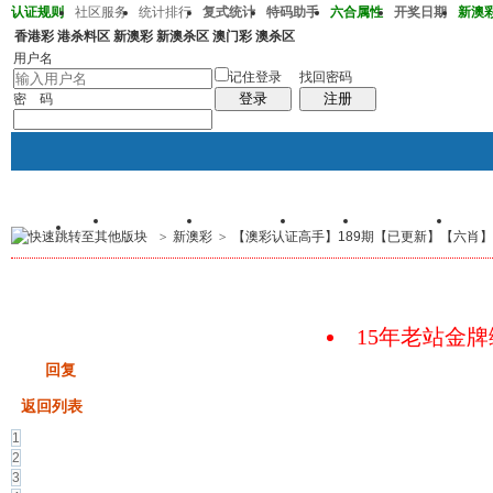
认证规则
社区服务
统计排行
复式统计
特码助手
六合属性
开奖日期
新澳彩2
香港彩
港杀料区
新澳彩
新澳杀区
澳门彩
澳杀区
澳彩218期37-32-33-15-22-43T41
用户名
记住登录
找回密码
登录
注册
密 码
首页
交易记录
我的帖子
群组
个人中心
手
>
新澳彩
>
【澳彩认证高手】189期【已更新】【六肖】
帖子
码皇总管
说：
2026年7月底即将 开启特邀高
15年老站金
发帖
回复
返回列表
1
2
3