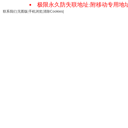
极限永久防失联地址:附移动专用地址18
联系我们
|
无图版
|
手机浏览
|
清除Cookies
|