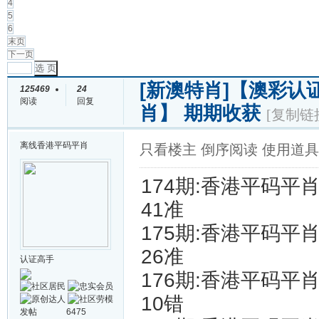
4
5
6
末页
下一页
选 页
[新澳特肖]
【澳彩认证
125469
24
阅读
回复
肖】 期期收获
[复制链
离线
香港平码平肖
只看楼主
倒序阅读
使用道具
174期:香港平码平
41准
175期:香港平码平
26准
认证高手
176期:香港平码平
10错
发帖
6475