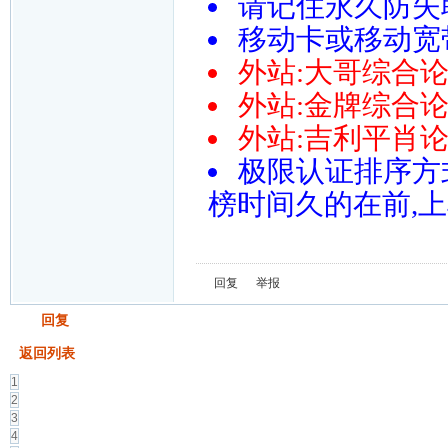
请记住永久防失联导
移动卡或移动宽带请尝
外站:大哥综合论坛htt
外站:金牌综合论坛htt
外站:吉利平肖论坛http:
极限认证排序方
榜时间久的在前,
回复
举报
发帖
回复
返回列表
1
2
3
4