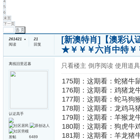
4
5
6
末页
下一页
选 页
[新澳特肖]
【澳彩认证
261421
21
阅读
回复
★￥￥￥六肖中特￥
离线
旧里迟暮
只看楼主
倒序阅读
使用道具
175期：这期看：蛇猪牛
176期：这期看：鸡猪龙
177期：这期看：蛇马狗
178期：这期看：龙鸡马
认证高手
179期：这期看：羊猴龙
180期：这期看：狗虎牛
181期：这期看：羊龙猪
发帖
6489