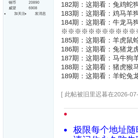
铜币
20890
182期：这期看：兔鸡蛇
威望
6908
183期：这期看：鸡马羊
加关注
发消息
184期：这期看：牛龙马
※※※※※※※※※※※
185期：这期看：羊虎鼠
186期：这期看：兔猪龙
187期：这期看：马牛狗
188期：这期看：猪虎猴
189期：这期看：羊蛇兔
[ 此帖被旧里迟暮在2026-07-
极限每个地址随