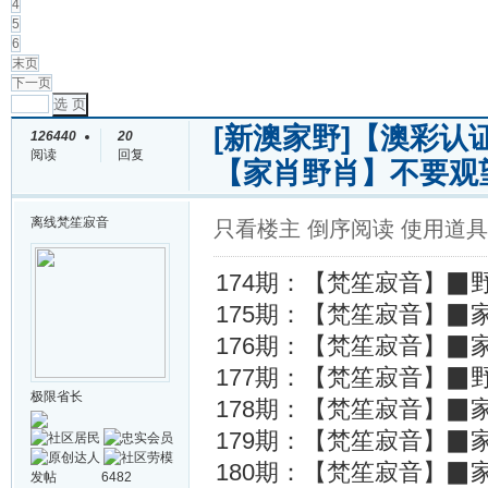
4
5
6
末页
下一页
选 页
[新澳家野]
【澳彩认证
126440
20
阅读
回复
【家肖野肖】不要观
离线
梵笙寂音
只看楼主
倒序阅读
使用道具
174期：【梵笙寂音】▉
175期：【梵笙寂音】▉
176期：【梵笙寂音】▉
177期：【梵笙寂音】▉
极限省长
178期：【梵笙寂音】▉
179期：【梵笙寂音】▉
180期：【梵笙寂音】▉
发帖
6482