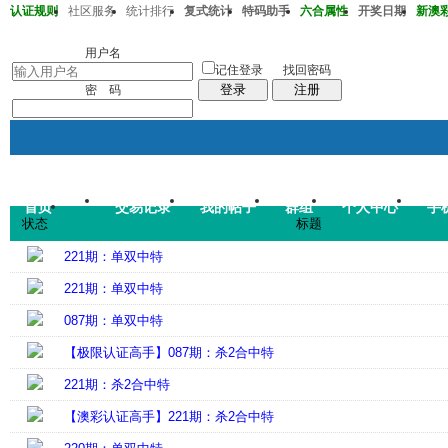
认证规则
社区服务
统计排行
复式统计
特码助手
六合属性
开奖日期
新澳彩2
澳彩220期36-38-32-13-20-01T30
用户名
记住登录
找回密码
登录
注册
密 码
首页
交易记录
我的帖子
群组
个人中心
手
帖子
状态
标题
码皇总管
说：
2026年7月
221期：单双中特
221期：单双中特
087期：单双中特
【极限认证高手】087期：杀2合中特
221期：杀2合中特
【澳彩认证高手】221期：杀2合中特