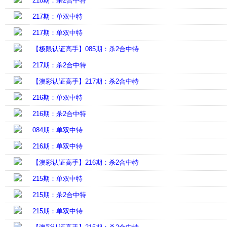
218期：杀2合中特
217期：单双中特
217期：单双中特
【极限认证高手】085期：杀2合中特
217期：杀2合中特
【澳彩认证高手】217期：杀2合中特
216期：单双中特
216期：杀2合中特
084期：单双中特
216期：单双中特
【澳彩认证高手】216期：杀2合中特
215期：单双中特
215期：杀2合中特
215期：单双中特