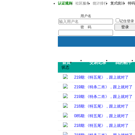
认证规则
社区服务
统计排行
复式统计
特码
澳彩218期37-32-33-15-22-43T41
用户名
记住登录
登录
密 码
首页
交易记录
我的帖子
状态
219期:《特五尾》，跟上就对了
219期:《特杀二肖》，跟上就对了
219期:《特杀二肖》，跟上就对了
218期:《特五尾》，跟上就对了
085期:《特五尾》，跟上就对了
218期:《特五尾》，跟上就对了