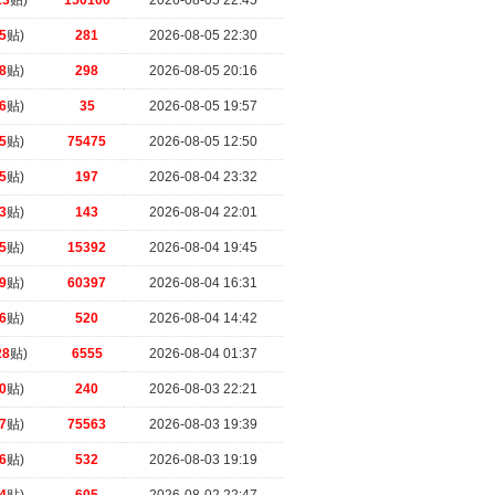
13
贴)
150100
2026-08-05 22:45
5
贴)
281
2026-08-05 22:30
8
贴)
298
2026-08-05 20:16
6
贴)
35
2026-08-05 19:57
5
贴)
75475
2026-08-05 12:50
5
贴)
197
2026-08-04 23:32
3
贴)
143
2026-08-04 22:01
5
贴)
15392
2026-08-04 19:45
9
贴)
60397
2026-08-04 16:31
6
贴)
520
2026-08-04 14:42
28
贴)
6555
2026-08-04 01:37
0
贴)
240
2026-08-03 22:21
7
贴)
75563
2026-08-03 19:39
6
贴)
532
2026-08-03 19:19