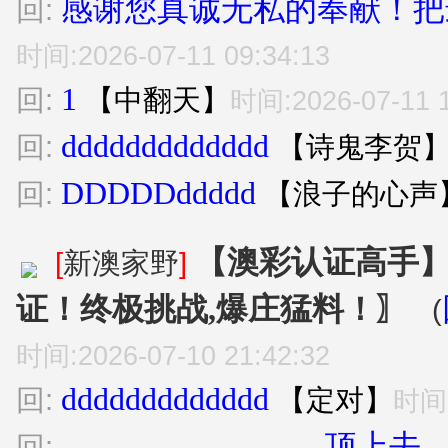
感谢您真诚无私的奉献！把
回:
时间:2026-07-11 09:34:13
1
回:
【
中翻天
】
时间:2026-07-11 1
ddddddddddddd
回:
【
诗鬼李贺
DDDDDddddd
回:
【
浪子的心声
【澳彩认证高手】
[
新澳家野
]
证！终极挑战,爆庄猛料！〗
(
时间:2026-07-10 21:42:32
ddddddddddddd
回:
【
定对
】
时间:
.................................顶上去......
回: