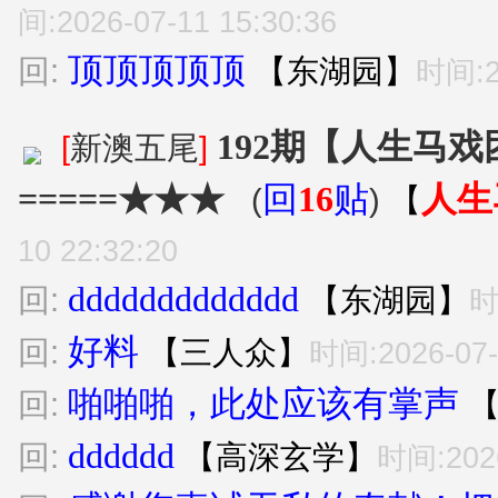
间:2026-07-11 15:30:36
顶顶顶顶顶
回:
【
东湖园
】
时间:20
192期【人生马戏
[
新澳五尾
]
人生
=====★★★
回
16
贴
(
)
【
10 22:32:20
ddddddddddddd
回:
【
东湖园
】
时
好料
回:
【
三人众
】
时间:2026-07-
啪啪啪，此处应该有掌声
回:
dddddd
回:
【
高深玄学
】
时间:2026