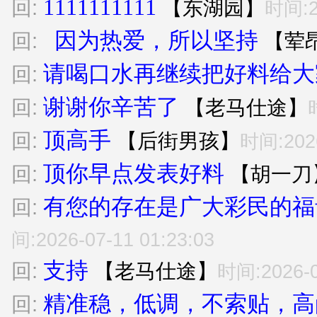
1111111111
回:
【
东湖园
】
时间:20
因为热爱，所以坚持
回:
【
荤
请喝口水再继续把好料给大
回:
谢谢你辛苦了
回:
【
老马仕途
】
顶高手
回:
【
后街男孩
】
时间:2026
顶你早点发表好料
回:
【
胡一刀
有您的存在是广大彩民的福
回:
间:2026-07-11 01:23:03
支持
回:
【
老马仕途
】
时间:2026-0
精准稳，低调，不索贴，高
回: