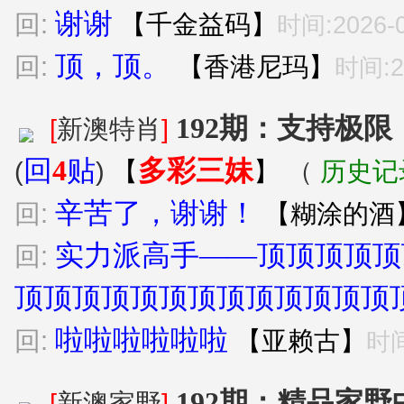
谢谢
回:
【
千金益码
】
时间:2026-0
顶，顶。
回:
【
香港尼玛
】
时间:20
192期：支持极
[
新澳特肖
]
多彩三妹
回
4
贴
(
)
（
历史记
【
】
辛苦了，谢谢！
回:
【
糊涂的酒
实力派高手——顶顶顶顶顶
回:
顶顶顶顶顶顶顶顶顶顶顶顶顶
啦啦啦啦啦啦
回:
【
亚赖古
】
时间
192期：精品家
[
新澳家野
]