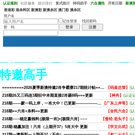
认证规则
社区服务
统计排行
复式统计
特码助手
六合属性
开奖日期
新澳彩2
香港彩
港杀料区
新澳彩
新澳杀区
澳门彩
澳杀区
澳彩217期40-29-17-18-31-32T34
用户名
记住登录
找回密码
登录
注册
密 码
首页
交易记录
我的帖子
群组
个人中心
手
本版
特邀高手
码皇总管
说：
2026年7月底即将 开启特邀高
=========2026夏季新澳特邀2肖争霸赛217期统计帖==========
【码皇总管】
(
218期26又三码连3期狂中本期直接2肖砸8码===更新
【神舟】
(认证
218期-------蒙一码上岸，一肖大中！已更新---------------------------------
【广东上岸哥】
(
218期==六肖+杀料==更新
【全民六合】
(
218期~~~稳定赢钱料:[极限一肖]+[极限六肖] ~~~
【曾经.老头子】
(
218期:稳赢加注！六肖（上期开37）5肖大中 更新
【学文出武】
(
217期一澳新彩一上期开37（不中）一一一一一一一一一一一一一
【初二十六】
(