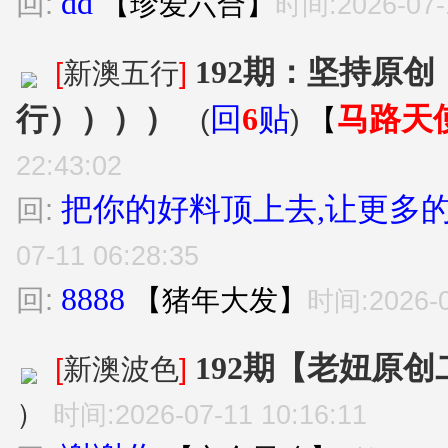
dd
回:
【
珍爱六合
】
时间:2026-07-1
192期：坚持原
[
新澳五行
]
马路天
行））））
回
6
贴
(
)
【
22:43:02
把你的好料顶上去,让更多的人受
回:
07-11 06:28:35
8888
回:
【
猪年大发
】
时间:2026-0
192期【老妞原创
[
新澳波色
]
）
时间:2026-07-11 10:16:11