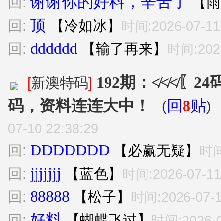
谢谢你的好料，辛苦了
回:
【
雨
顶
回:
【
冷如冰
】
时间:2026-07-11 
dddddd
回:
【
输了再来
】
时间:2026
192期：≮≮≮〖24
[
新澳特码
]
码，资料连连大中！
回
8
贴
(
)
07-10 22:38:29
DDDDDDD
回:
【
必赢无疑
】
时间:
jjjjjjj
回:
【
蓝色
】
时间:2026-07-11 
88888
回:
【
松子
】
时间:2026-07-1
好料
回:
【
蝴蝶飞过
】
时间:2026-0