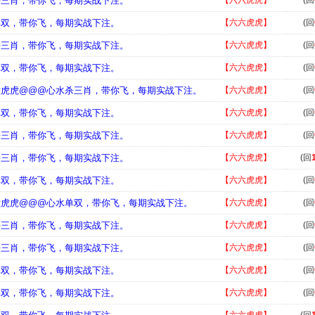
杀三肖，带你飞，每期实战下注。
【六六虎虎】
(回
单双，带你飞，每期实战下注。
【六六虎虎】
(回
杀三肖，带你飞，每期实战下注。
【六六虎虎】
(回
单双，带你飞，每期实战下注。
【六六虎虎】
(回
六虎虎@@@心水杀三肖，带你飞，每期实战下注。
【六六虎虎】
(回
单双，带你飞，每期实战下注。
【六六虎虎】
(回
杀三肖，带你飞，每期实战下注。
【六六虎虎】
(回
杀三肖，带你飞，每期实战下注。
【六六虎虎】
(回
单双，带你飞，每期实战下注。
【六六虎虎】
(回
六虎虎@@@心水单双，带你飞，每期实战下注。
【六六虎虎】
(回
杀三肖，带你飞，每期实战下注。
【六六虎虎】
(回
杀三肖，带你飞，每期实战下注。
【六六虎虎】
(回
单双，带你飞，每期实战下注。
【六六虎虎】
(回
单双，带你飞，每期实战下注。
【六六虎虎】
(回