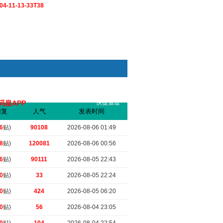
4-11-13-33T38
码皇APP
快捷通道
索
回复
人气
发表时间
.
（2026-07-10 20:23）
6
贴)
90108
2026-08-06 01:49
8
贴)
120081
2026-08-06 00:56
6
贴)
90111
2026-08-05 22:43
0
贴)
33
2026-08-05 22:24
0
贴)
424
2026-08-05 06:20
0
贴)
56
2026-08-04 23:05