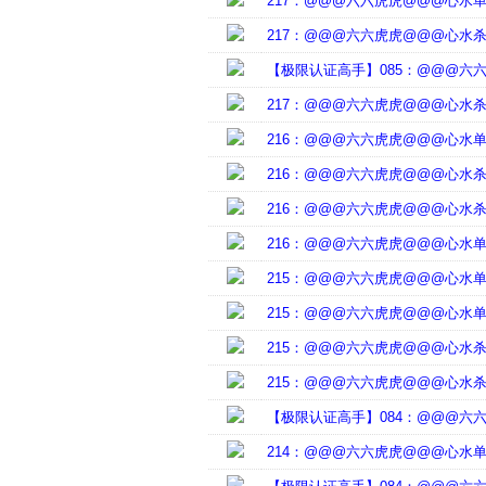
217：@@@六六虎虎@@@心水
217：@@@六六虎虎@@@心水
【极限认证高手】085：@@@六
217：@@@六六虎虎@@@心水
216：@@@六六虎虎@@@心水
216：@@@六六虎虎@@@心水
216：@@@六六虎虎@@@心水
216：@@@六六虎虎@@@心水
215：@@@六六虎虎@@@心水
215：@@@六六虎虎@@@心水
215：@@@六六虎虎@@@心水
215：@@@六六虎虎@@@心水
【极限认证高手】084：@@@六
214：@@@六六虎虎@@@心水