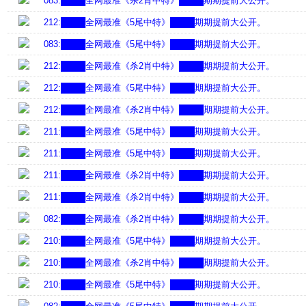
083:████全网最准《杀2肖中特》████期期提前大公开。
212:████全网最准《5尾中特》████期期提前大公开。
083:████全网最准《5尾中特》████期期提前大公开。
212:████全网最准《杀2肖中特》████期期提前大公开。
212:████全网最准《5尾中特》████期期提前大公开。
212:████全网最准《杀2肖中特》████期期提前大公开。
211:████全网最准《5尾中特》████期期提前大公开。
211:████全网最准《5尾中特》████期期提前大公开。
211:████全网最准《杀2肖中特》████期期提前大公开。
211:████全网最准《杀2肖中特》████期期提前大公开。
082:████全网最准《杀2肖中特》████期期提前大公开。
210:████全网最准《5尾中特》████期期提前大公开。
210:████全网最准《杀2肖中特》████期期提前大公开。
210:████全网最准《5尾中特》████期期提前大公开。