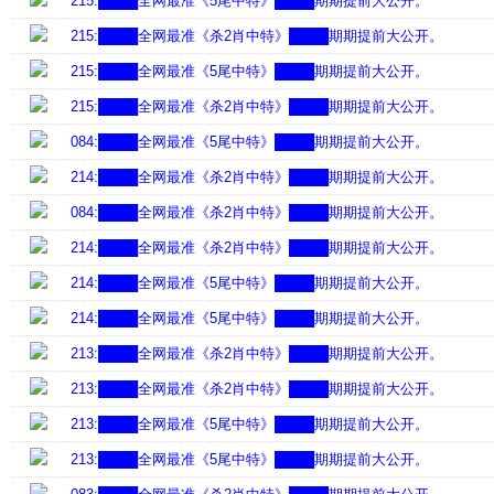
215:████全网最准《5尾中特》████期期提前大公开。
215:████全网最准《杀2肖中特》████期期提前大公开。
215:████全网最准《5尾中特》████期期提前大公开。
215:████全网最准《杀2肖中特》████期期提前大公开。
084:████全网最准《5尾中特》████期期提前大公开。
214:████全网最准《杀2肖中特》████期期提前大公开。
084:████全网最准《杀2肖中特》████期期提前大公开。
214:████全网最准《杀2肖中特》████期期提前大公开。
214:████全网最准《5尾中特》████期期提前大公开。
214:████全网最准《5尾中特》████期期提前大公开。
213:████全网最准《杀2肖中特》████期期提前大公开。
213:████全网最准《杀2肖中特》████期期提前大公开。
213:████全网最准《5尾中特》████期期提前大公开。
213:████全网最准《5尾中特》████期期提前大公开。