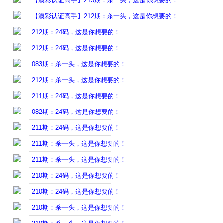
【澳彩认证高手】213期：杀一头，这是你想要的！
【澳彩认证高手】212期：杀一头，这是你想要的！
212期：24码，这是你想要的！
212期：24码，这是你想要的！
083期：杀一头，这是你想要的！
212期：杀一头，这是你想要的！
211期：24码，这是你想要的！
082期：24码，这是你想要的！
211期：24码，这是你想要的！
211期：杀一头，这是你想要的！
211期：杀一头，这是你想要的！
210期：24码，这是你想要的！
210期：24码，这是你想要的！
210期：杀一头，这是你想要的！