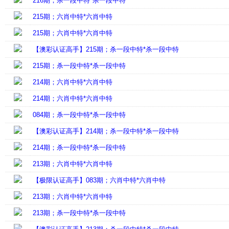
216期；杀一段中特*杀一段中特
215期；六肖中特*六肖中特
215期；六肖中特*六肖中特
【澳彩认证高手】215期；杀一段中特*杀一段中特
215期；杀一段中特*杀一段中特
214期；六肖中特*六肖中特
214期；六肖中特*六肖中特
084期；杀一段中特*杀一段中特
【澳彩认证高手】214期；杀一段中特*杀一段中特
214期；杀一段中特*杀一段中特
213期；六肖中特*六肖中特
【极限认证高手】083期；六肖中特*六肖中特
213期；六肖中特*六肖中特
213期；杀一段中特*杀一段中特