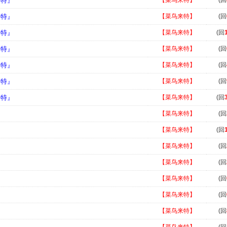
中特』
【菜鸟来特】
(回
中特』
【菜鸟来特】
(回
中特』
【菜鸟来特】
(回
中特』
【菜鸟来特】
(回
中特』
【菜鸟来特】
(回
中特』
【菜鸟来特】
(回
中特』
【菜鸟来特】
(回
【菜鸟来特】
(回
【菜鸟来特】
(回
【菜鸟来特】
(回
【菜鸟来特】
(回
【菜鸟来特】
(回
【菜鸟来特】
(回
【菜鸟来特】
(回