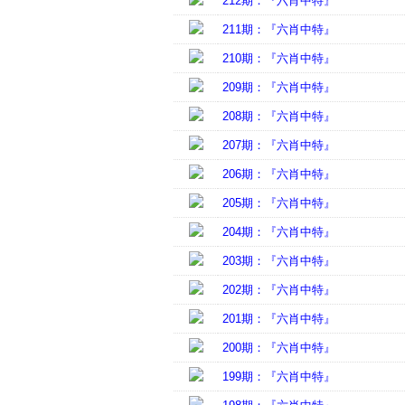
212期：『六肖中特』
211期：『六肖中特』
210期：『六肖中特』
209期：『六肖中特』
208期：『六肖中特』
207期：『六肖中特』
206期：『六肖中特』
205期：『六肖中特』
204期：『六肖中特』
203期：『六肖中特』
202期：『六肖中特』
201期：『六肖中特』
200期：『六肖中特』
199期：『六肖中特』