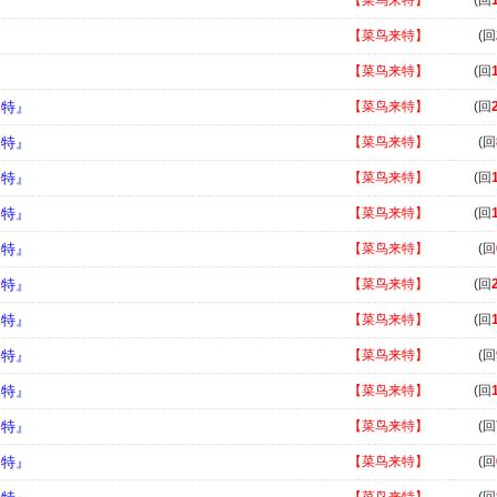
【菜鸟来特】
(回
【菜鸟来特】
(回
【菜鸟来特】
(回
中特』
【菜鸟来特】
(回
中特』
【菜鸟来特】
(回
中特』
【菜鸟来特】
(回
中特』
【菜鸟来特】
(回
中特』
【菜鸟来特】
(回
中特』
【菜鸟来特】
(回
中特』
【菜鸟来特】
(回
中特』
【菜鸟来特】
(回
中特』
【菜鸟来特】
(回
中特』
【菜鸟来特】
(回
中特』
【菜鸟来特】
(回