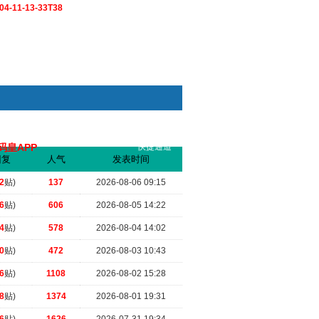
4-11-13-33T38
码皇APP
快捷通道
索
回复
人气
发表时间
.
（2026-07-10 20:23）
2
贴)
137
2026-08-06 09:15
6
贴)
606
2026-08-05 14:22
4
贴)
578
2026-08-04 14:02
0
贴)
472
2026-08-03 10:43
6
贴)
1108
2026-08-02 15:28
8
贴)
1374
2026-08-01 19:31