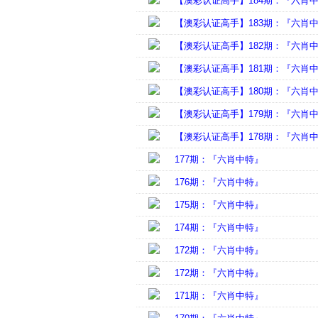
【澳彩认证高手】184期：『六肖
【澳彩认证高手】183期：『六肖
【澳彩认证高手】182期：『六肖
【澳彩认证高手】181期：『六肖
【澳彩认证高手】180期：『六肖
【澳彩认证高手】179期：『六肖
【澳彩认证高手】178期：『六肖
177期：『六肖中特』
176期：『六肖中特』
175期：『六肖中特』
174期：『六肖中特』
172期：『六肖中特』
172期：『六肖中特』
171期：『六肖中特』