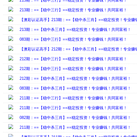
213期：==【稳中三行】==稳定投资！专业赚钱！共同富裕！
213期：==【稳中三行】==稳定投资！专业赚钱！共同富裕！
【澳彩认证高手】213期：==【稳中杀三肖】==稳定投资！专业
213期：==【稳中杀三肖】==稳定投资！专业赚钱！共同富裕！
083期：==【稳中三行】==稳定投资！专业赚钱！共同富裕！
【澳彩认证高手】212期：==【稳中杀三肖】==稳定投资！专业
212期：==【稳中三行】==稳定投资！专业赚钱！共同富裕！
212期：==【稳中三行】==稳定投资！专业赚钱！共同富裕！
212期：==【稳中杀三肖】==稳定投资！专业赚钱！共同富裕！
083期：==【稳中杀三肖】==稳定投资！专业赚钱！共同富裕！
211期：==【稳中三行】==稳定投资！专业赚钱！共同富裕！
211期：==【稳中三行】==稳定投资！专业赚钱！共同富裕！
082期：==【稳中杀三肖】==稳定投资！专业赚钱！共同富裕！
211期：==【稳中杀三肖】==稳定投资！专业赚钱！共同富裕！