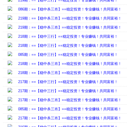
219期：==【稳中三行】==稳定投资！专业赚钱！共同富裕！
086期：==【稳中杀三肖】==稳定投资！专业赚钱！共同富裕！
219期：==【稳中杀三肖】==稳定投资！专业赚钱！共同富裕！
219期：==【稳中杀三肖】==稳定投资！专业赚钱！共同富裕！
218期：==【稳中三行】==稳定投资！专业赚钱！共同富裕！
218期：==【稳中三行】==稳定投资！专业赚钱！共同富裕！
085期：==【稳中三行】==稳定投资！专业赚钱！共同富裕！
218期：==【稳中杀三肖】==稳定投资！专业赚钱！共同富裕！
218期：==【稳中杀三肖】==稳定投资！专业赚钱！共同富裕！
217期：==【稳中三行】==稳定投资！专业赚钱！共同富裕！
217期：==【稳中三行】==稳定投资！专业赚钱！共同富裕！
217期：==【稳中杀三肖】==稳定投资！专业赚钱！共同富裕！
085期：==【稳中杀三肖】==稳定投资！专业赚钱！共同富裕！
217期：==【稳中杀三肖】==稳定投资！专业赚钱！共同富裕！