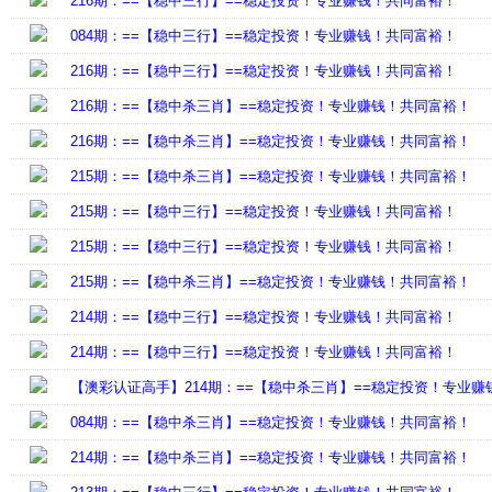
216期：==【稳中三行】==稳定投资！专业赚钱！共同富裕！
084期：==【稳中三行】==稳定投资！专业赚钱！共同富裕！
216期：==【稳中三行】==稳定投资！专业赚钱！共同富裕！
216期：==【稳中杀三肖】==稳定投资！专业赚钱！共同富裕！
216期：==【稳中杀三肖】==稳定投资！专业赚钱！共同富裕！
215期：==【稳中杀三肖】==稳定投资！专业赚钱！共同富裕！
215期：==【稳中三行】==稳定投资！专业赚钱！共同富裕！
215期：==【稳中三行】==稳定投资！专业赚钱！共同富裕！
215期：==【稳中杀三肖】==稳定投资！专业赚钱！共同富裕！
214期：==【稳中三行】==稳定投资！专业赚钱！共同富裕！
214期：==【稳中三行】==稳定投资！专业赚钱！共同富裕！
【澳彩认证高手】214期：==【稳中杀三肖】==稳定投资！专业
084期：==【稳中杀三肖】==稳定投资！专业赚钱！共同富裕！
214期：==【稳中杀三肖】==稳定投资！专业赚钱！共同富裕！