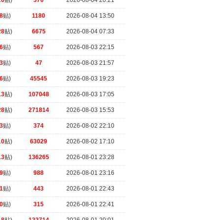
16
贴)
376
2026-08-04 20:21
8
贴)
1180
2026-08-04 13:50
28
贴)
6675
2026-08-04 07:33
6
贴)
567
2026-08-03 22:15
3
贴)
47
2026-08-03 21:57
6
贴)
45545
2026-08-03 19:23
13
贴)
107048
2026-08-03 17:05
28
贴)
271814
2026-08-03 15:53
3
贴)
374
2026-08-02 22:10
10
贴)
63029
2026-08-02 17:10
13
贴)
136265
2026-08-01 23:28
9
贴)
988
2026-08-01 23:16
1
贴)
443
2026-08-01 22:43
0
贴)
315
2026-08-01 22:41