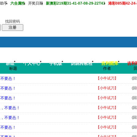
助手
六合属性
开奖日期
新澳彩219期31-41-07-08-29-22T43
港彩085期42-24-2
找回密码
注册
群组
个人中心
手机版
防跳转教程
吉利图库
吉利
搜
帖子
标题
作者
码皇总管
说：
2026年7月底即将 开启特邀高手2肖中特大赛，重奖一万 .
，不要怂！
【小牛试刀】
(回
，不要怂！
【小牛试刀】
(回
，不要怂！
【小牛试刀】
(回
注，不要怂！
【小牛试刀】
(回
注，不要怂！
【小牛试刀】
(回
，不要怂！
【小牛试刀】
(回