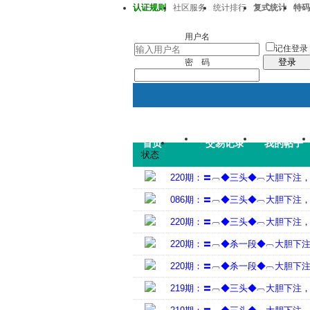
认证规则
社区服务
统计排行
复式统计
特码
澳彩219期05-10-19-30-35-47T25
用户名
记住登录
登录
密 码
首页
交易记录
我的帖子
状态
220期：〓︹◆三头◆︹大胆下注
086期：〓︹◆三头◆︹大胆下注
220期：〓︹◆三头◆︹大胆下注
220期：〓︹◆杀一段◆︹大胆下
220期：〓︹◆杀一段◆︹大胆下
219期：〓︹◆三头◆︹大胆下注