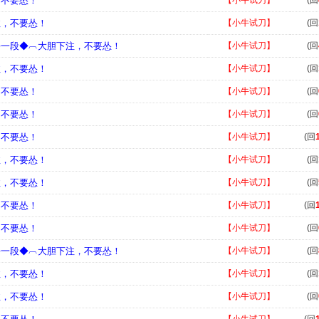
，不要怂！
【小牛试刀】
(回
注，不要怂！
【小牛试刀】
(回
杀一段◆︹大胆下注，不要怂！
【小牛试刀】
(回
注，不要怂！
【小牛试刀】
(回
，不要怂！
【小牛试刀】
(回
，不要怂！
【小牛试刀】
(回
，不要怂！
【小牛试刀】
(回
注，不要怂！
【小牛试刀】
(回
注，不要怂！
【小牛试刀】
(回
，不要怂！
【小牛试刀】
(回
，不要怂！
【小牛试刀】
(回
杀一段◆︹大胆下注，不要怂！
【小牛试刀】
(回
注，不要怂！
【小牛试刀】
(回
注，不要怂！
【小牛试刀】
(回