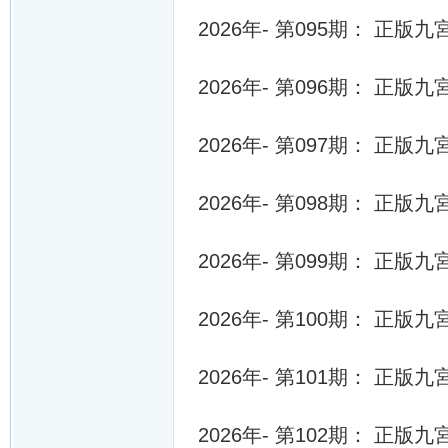
2026年- 第095期： 正版九
2026年- 第096期： 正版九
2026年- 第097期： 正版九
2026年- 第098期： 正版九
2026年- 第099期： 正版九
2026年- 第100期： 正版九
2026年- 第101期： 正版九
2026年- 第102期： 正版九