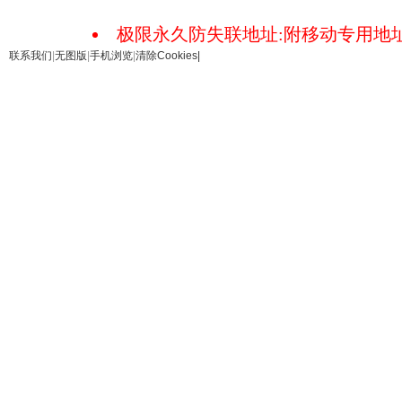
极限永久防失联地址:附移动专用地址18
联系我们
|
无图版
|
手机浏览
|
清除Cookies
|