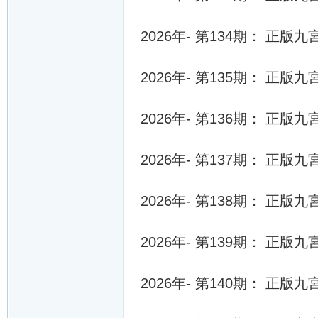
2026年- 第134期： 正版九
2026年- 第135期： 正版九
2026年- 第136期： 正版九
2026年- 第137期： 正版九
2026年- 第138期： 正版九
2026年- 第139期： 正版九
2026年- 第140期： 正版九