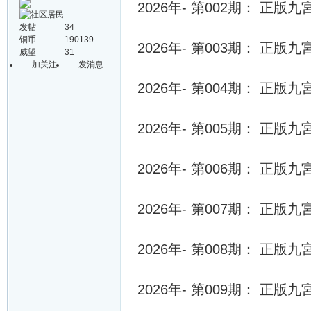
2026年- 第002期： 正版九
发帖
34
铜币
190139
2026年- 第003期： 正版九
威望
31
加关注
发消息
2026年- 第004期： 正版九
2026年- 第005期： 正版九
2026年- 第006期： 正版九
2026年- 第007期： 正版九
2026年- 第008期： 正版九
2026年- 第009期： 正版九