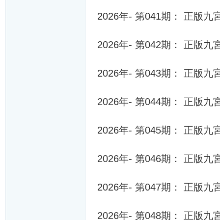
2026年- 第041期： 正版九
2026年- 第042期： 正版九
2026年- 第043期： 正版九
2026年- 第044期： 正版九
2026年- 第045期： 正版九
2026年- 第046期： 正版九
2026年- 第047期： 正版九
2026年- 第048期： 正版九