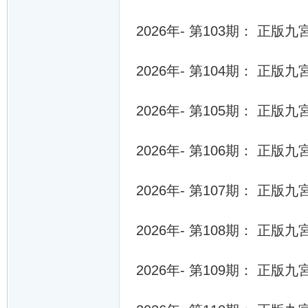
2026年- 第103期： 正版九
2026年- 第104期： 正版九
2026年- 第105期： 正版九
2026年- 第106期： 正版九
2026年- 第107期： 正版九
2026年- 第108期： 正版九
2026年- 第109期： 正版九