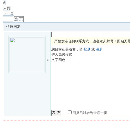
6
末页
下一页
选 页
快速回复
严禁发布任何联系方式，违者永久封号！回贴无需
您目前还是游客，请
登录
或
注册
进入高级模式
文字颜色
发 布
回复后跳转到最后一页