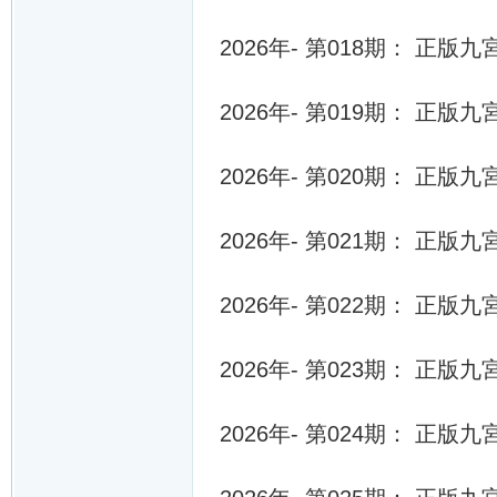
2026年- 第018期： 正版九
2026年- 第019期： 正版九
2026年- 第020期： 正版九
2026年- 第021期： 正版九
2026年- 第022期： 正版九
2026年- 第023期： 正版九
2026年- 第024期： 正版九