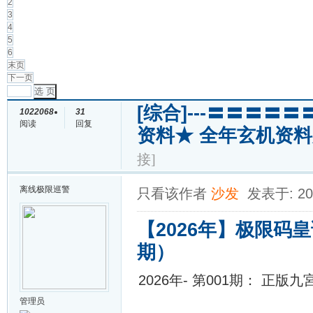
2
3
4
5
6
末页
下一页
选 页
[综合]
---〓〓〓〓〓
1022068
31
阅读
回复
资料★ 全年玄机资料
接]
离线
极限巡警
只看该作者
沙发
发表于: 202
【2026年】极限码
期）
2026年- 第001期： 正版九
管理员