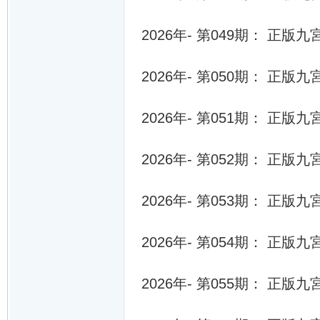
2026年- 第049期： 正版九
2026年- 第050期： 正版九
2026年- 第051期： 正版九
2026年- 第052期： 正版九
2026年- 第053期： 正版九
2026年- 第054期： 正版九
2026年- 第055期： 正版九