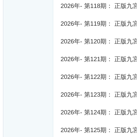
2026年- 第118期： 正版九
2026年- 第119期： 正版九
2026年- 第120期： 正版九
2026年- 第121期： 正版九
2026年- 第122期： 正版九
2026年- 第123期： 正版九
2026年- 第124期： 正版九
2026年- 第125期： 正版九