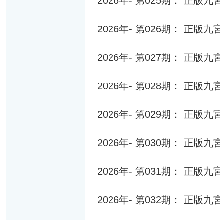
2026年- 第025期： 正版九
2026年- 第026期： 正版九
2026年- 第027期： 正版九
2026年- 第028期： 正版九
2026年- 第029期： 正版九
2026年- 第030期： 正版九
2026年- 第031期： 正版九
2026年- 第032期： 正版九