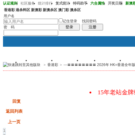
认证规则
社区服务
统计排行
复式统计
特码助手
六合属性
开奖日期
新澳彩2
香港彩
港杀料区
新澳彩
新澳杀区
澳门彩
澳杀区
澳彩219期05-10-19-30-35-47T25
用户名
记住登录
找回密码
登录
注册
密 码
首页
交易记录
我的帖子
群组
个人中心
手
>
香港彩
>
---〓〓〓〓〓〓〓〓 2026年 HK=香港全年
帖子
码皇总管
说：
2026年7月底即将 开启特邀高
15年老站金
发帖
回复
返回列表
上一页
1