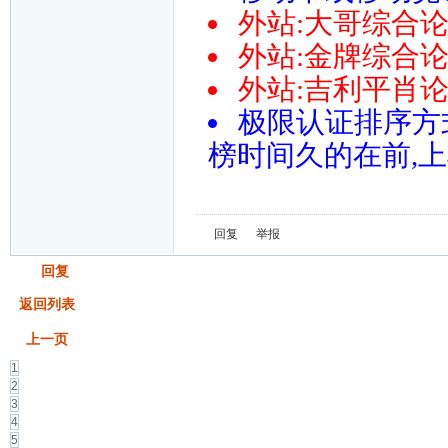
外站:大哥综合论坛htt
外站:金牌综合论坛htt
外站:吉利平肖论坛http:
极限认证排序方
榜时间久的在前,
回复
举报
发帖
回复
返回列表
上一页
1
2
3
4
5