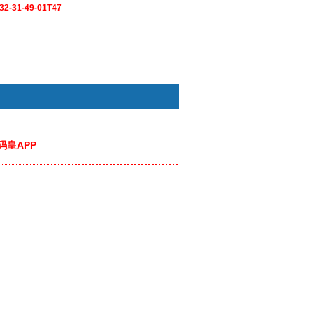
2-31-49-01T47
码皇APP
快捷通道
 20:23）