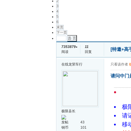
2
3
4
5
6
末页
下一页
选 页
7353879
11
[特邀+高
阅读
回复
在线
龙荣车行
只看该作者
请问中门
极
极限县长
请记
发帖
43
移动
铜币
101