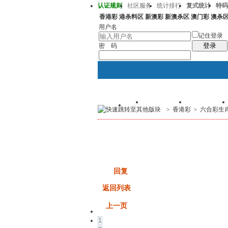
认证规则
社区服务
统计排行
复式统计
特码
香港彩
港杀料区
新澳彩
新澳杀区
澳门彩
澳杀
澳彩220期36-38-32-13-20-01T30
用户名
记住登录
登录
密 码
首页
交易记录
我的帖子
>
香港彩
>
六合彩生肖
码皇总管
说：
发帖
回复
返回列表
上一页
1