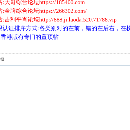
:大哥综合论坛https://185400.com
:金牌综合论坛https://266302.com/
吉利平肖论坛http://888.ji.laoda.520.71788.vip
限认证排序方式:各类别对的在前，错的在后右，在
在香港版有专门的置顶帖
举报