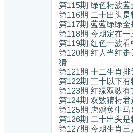
第115期 绿色特波
第116期 二十出头
第117期 蓝蓝绿绿
第118期 今期定在
第119期 红色一波
第120期 红人当红
猜
第121期 十二生肖
第122期 三十以下
第123期 红绿双数
第124期 双数猜特
第125期 虎鸡兔牛
第126期 二十出头
第127期 今期生肖