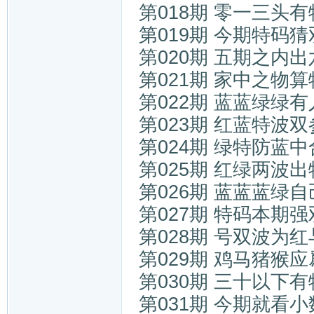
第018期 零一三头
第019期 今期特码
第020期 五期之内
第021期 家中之物
第022期 蓝蓝绿绿
第023期 红蓝特波
第024期 绿特防蓝
第025期 红绿两波
第026期 蓝蓝蓝绿
第027期 特码本期
第028期 号双波为
第029期 鸡马猪猴
第030期 三十以下
第031期 今期就看