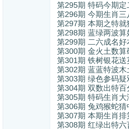
第295期 特码今期
第296期 今期生肖
第297期 本期之特
第298期 蓝绿两波
第299期 二六成名
第300期 金火土数
第301期 铁树银花
第302期 蓝蓝特波
第303期 绿色参码
第304期 双数出特
第305期 特码生肖
第306期 兔鸡猴蛇
第307期 本期生肖
第308期 红绿出特