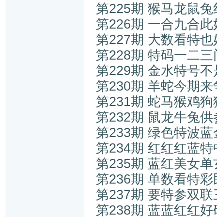
第225期 猴马龙鼠
第226期 一合九合
第227期 大数看特
第228期 特码一二
第229期 金水特号
第230期 羊蛇今期
第231期 蛇马猴鸡
第232期 鼠龙牛兔
第233期 绿色特波
第234期 红红红蓝
第235期 蓝红美女
第236期 单数看特
第237期 要特参双
第238期 蓝蓝红红