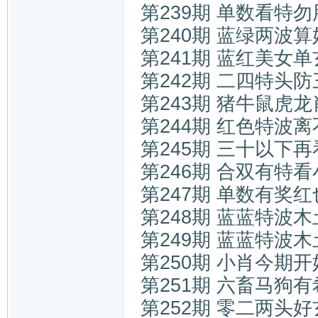
第239期 单数看特
第240期 蓝绿两波
第241期 蓝红美女
第242期 二四特头
第243期 猪牛鼠虎
第244期 红色特波
第245期 三十以下
第246期 合双有特
第247期 单数有奖
第248期 蓝蓝特波
第249期 蓝蓝特波
第250期 小肖今期
第251期 六畜马狗
第252期 零二两头