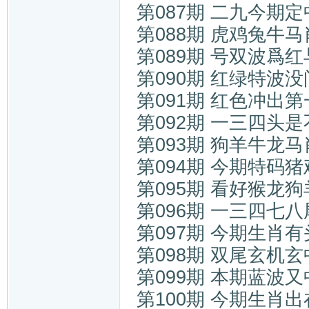
第087期 二九今期
第088期 虎鸡兔牛
第089期 号双波爲
第090期 红绿特波
第091期 红色冲出
第092期 一三四头
第093期 狗羊牛龙
第094期 今期特码
第095期 看好猴龙
第096期 一三四七
第097期 今期生肖
第098期 双尾玄机
第099期 本期蓝波
第100期 今期生肖