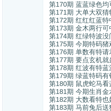
第170期 蓝蓝绿色
第171期 大单大双
第172期 红红红蓝
第173期 金木两行
第174期 红绿特波
第175期 今期特码
第176期 单数有特
第177期 要点玄机
第178期 红波有特
第179期 绿蓝特码
第180期 鼠虎蛇马
第181期 今期生肖
第182期 大数看特
第183期 马前兔后