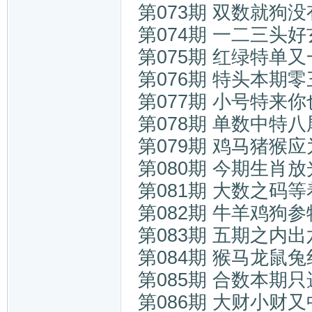
第073期 双数就狗
第074期 一二三头
第075期 红绿特单
第076期 特头本期
第077期 小号特来
第078期 单数中特
第079期 鸡马猪猴
第080期 今期生肖
第081期 大数之码
第082期 牛羊鸡狗
第083期 五期之内
第084期 猴马龙鼠
第085期 合数本期
第086期 大财小财