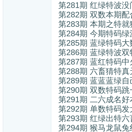
第281期 红绿特波
第282期 双数本期
第283期 本期之特
第284期 今期特码
第285期 蓝绿特码
第286期 蓝绿特波
第287期 蓝红特码
第288期 六畜猜特
第289期 蓝蓝蓝绿
第290期 双数特码
第291期 二六成名
第292期 单数特码
第293期 红绿出特
第294期 猴马龙鼠