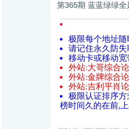
第365期 蓝蓝绿绿
极限每个地址随
请记住永久防失联导
移动卡或移动宽带请尝
外站:大哥综合论坛htt
外站:金牌综合论坛htt
外站:吉利平肖论坛http:
极限认证排序方
榜时间久的在前,