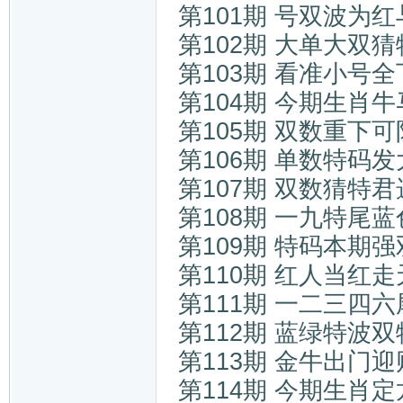
第101期 号双波为
第102期 大单大双
第103期 看准小号
第104期 今期生肖
第105期 双数重下
第106期 单数特码
第107期 双数猜特
第108期 一九特尾
第109期 特码本期
第110期 红人当红
第111期 一二三四
第112期 蓝绿特波
第113期 金牛出门
第114期 今期生肖