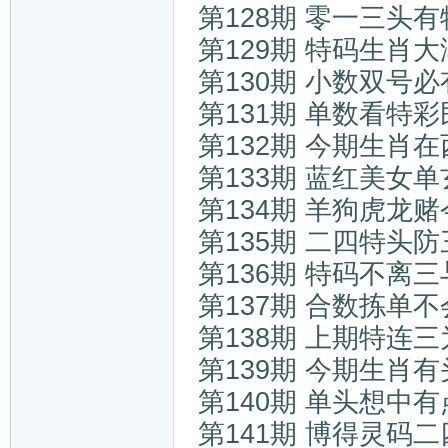
第128期 零一三头
第129期 特码生肖
第130期 小数双号
第131期 单数看特
第132期 今期生肖
第133期 蓝红美女
第134期 羊狗虎龙
第135期 二四特头
第136期 特码不离
第137期 合数拣单
第138期 上期特连
第139期 今期生肖
第140期 单头想中
第141期 博得灵码