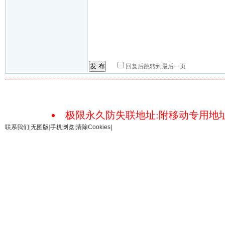
发 布
回复后跳转到最后一页
极限永久防失联地址:附移动专用地址18
联系我们
|
无图版
|
手机浏览
|
清除Cookies
|