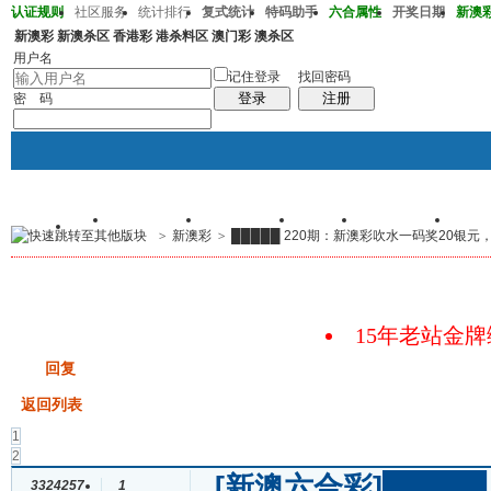
认证规则
社区服务
统计排行
复式统计
特码助手
六合属性
开奖日期
新澳彩2
新澳彩
新澳杀区
香港彩
港杀料区
澳门彩
澳杀区
澳彩219期05-10-19-30-35-47T25
用户名
记住登录
找回密码
登录
注册
密 码
首页
交易记录
我的帖子
群组
个人中心
手
>
新澳彩
>
█████ 220期：新澳彩吹水一码奖20银元
帖子
码皇总管
说：
2026年7月底即将 开启特邀高
15年老站金
发帖
回复
返回列表
1
2
[新澳六合彩]
████
3324257
1