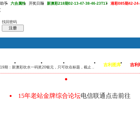
助手
六合属性
开奖日期
新澳彩218期02-13-47-38-46-23T17
港彩085期42-24-2
区
找回密码
注册
群组
个人中心
手机版
防跳转教程
吉利图库
吉利
 219期：新澳彩吹水一码奖20银元，只可吹在标题，截止 ..
搜索
帖子
2026年7月底即将 开启特邀高手2肖中特大赛，重奖一万 ..
（2026-07-10
15年老站金牌综合论坛
电信联通点击前往