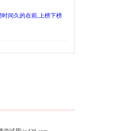
榜时间久的在前,上榜下榜