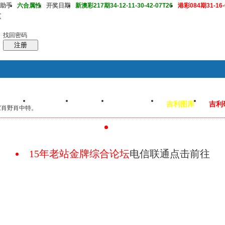
助手
六合属性
开奖日期
新澳彩217期34-12-11-30-42-07T26
港彩084期31-16-0
区
找回密码
注册
群组
个人中心
手机版
防跳转教程
吉利图库
吉利
家肖野肖中特。
搜索
帖子
2026年7月底即将 开启特邀高手2肖中特大赛，重奖一万 ..
（2026-07-10
15年老站金牌综合论坛
电信联通点击前往