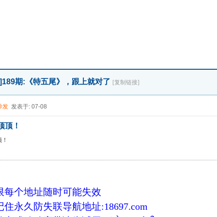
]
189期:《特五尾》，跟上就对了
[复制链接]
沙发
发表于: 07-08
顶顶！
顶！
限每个地址随时可能失效
住永久防失联导航地址:18697.com