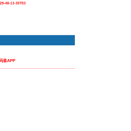
9-48-13-30T03
码皇APP
快捷通道
 20:23）