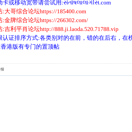
卡或移动宽带请尝试用:સંતોષલાલાંગીસ.com
:大哥综合论坛https://185400.com
:金牌综合论坛https://266302.com/
吉利平肖论坛http://888.ji.laoda.520.71788.vip
限认证排序方式:各类别对的在前，错的在后右，在
在香港版有专门的置顶帖
举报