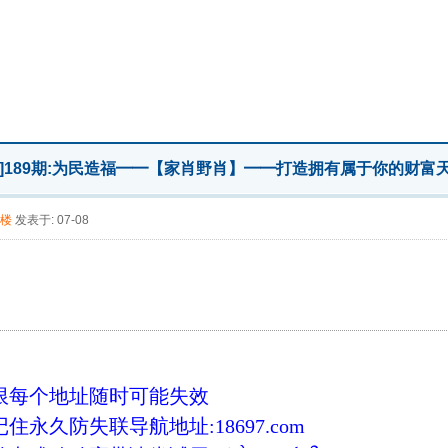
]
189期:为民造福━━【家肖野肖】━━打造拥有属于你的财富
6楼
发表于: 07-08
限每个地址随时可能失效
住永久防失联导航地址:18697.com