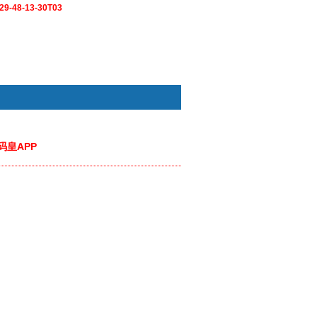
9-48-13-30T03
码皇APP
快捷通道
 20:23）