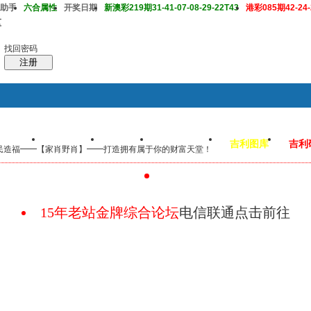
助手
六合属性
开奖日期
新澳彩219期31-41-07-08-29-22T43
港彩085期42-24-2
区
找回密码
注册
群组
个人中心
手机版
防跳转教程
吉利图库
吉利
:为民造福━━【家肖野肖】━━打造拥有属于你的财富天堂！
搜索
帖子
2026年7月底即将 开启特邀高手2肖中特大赛，重奖一万 ..
（2026-07-10
15年老站金牌综合论坛
电信联通点击前往