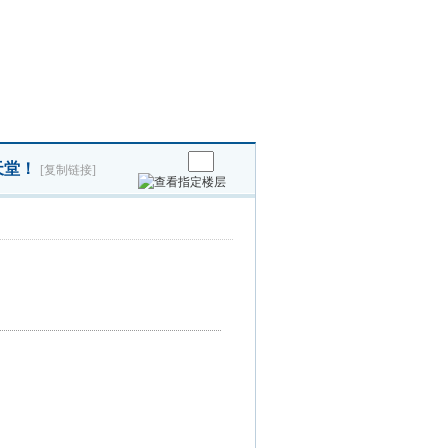
天堂！
[复制链接]