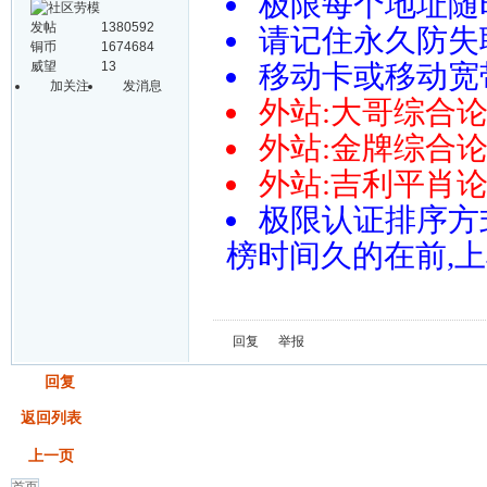
极限每个地址随
发帖
1380592
请记住永久防失联导
铜币
1674684
威望
13
移动卡或移动宽带请尝
加关注
发消息
外站:大哥综合论坛htt
外站:金牌综合论坛htt
外站:吉利平肖论坛http:
极限认证排序方
榜时间久的在前,
回复
举报
发帖
回复
返回列表
上一页