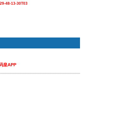
9-48-13-30T03
码皇APP
快捷通道
 20:23）