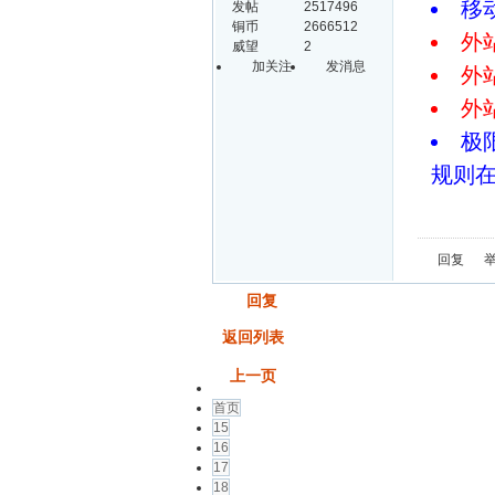
移动
发帖
2517496
铜币
2666512
外站
威望
2
加关注
发消息
外站
外站:
极
规则
回复
发帖
回复
返回列表
上一页
首页
15
16
17
18