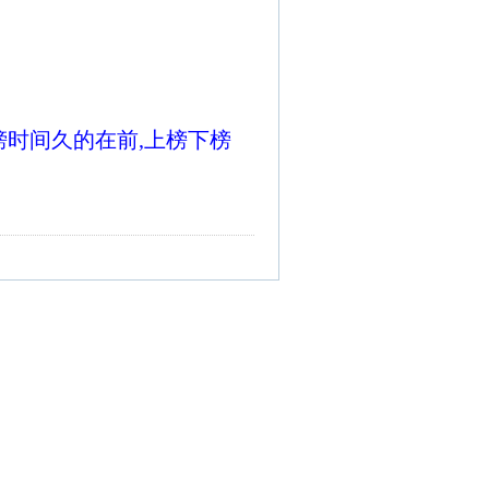
榜时间久的在前,上榜下榜