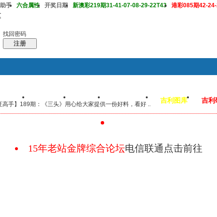
助手
六合属性
开奖日期
新澳彩219期31-41-07-08-29-22T43
港彩085期42-24-2
区
找回密码
注册
群组
个人中心
手机版
防跳转教程
吉利图库
吉利
高手】189期：《三头》用心给大家提供一份好料，看好 ..
搜索
帖子
2026年7月底即将 开启特邀高手2肖中特大赛，重奖一万 ..
（2026-07-10
15年老站金牌综合论坛
电信联通点击前往