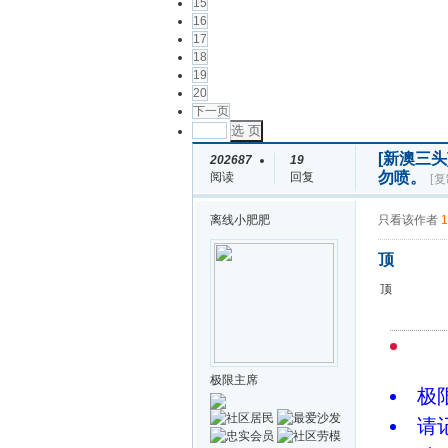
15
16
17
18
19
20
下一页
选 页
[新澳三头
202687
19
勿喷。
阅读
回复
[
离线
小肥肥
只看该作者
顶
顶
极限主席
极
请记