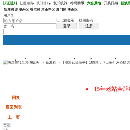
认证规则
社区服务
统计排行
复式统计
特码助手
六合属性
开奖日期
新澳彩2
新澳彩
新澳杀区
香港彩
港杀料区
澳门彩
澳杀区
澳彩220期36-38-32-13-20-01T30
用户名
记住登录
找回密码
登录
注册
密 码
首页
交易记录
我的帖子
群组
个人中心
手
>
新澳彩
>
【澳彩认证高手】189期：《三头》用心给大家
帖子
码皇总管
说：
2026年7月底即将 开启特邀高
15年老站金
发帖
回复
返回列表
上一页
首页