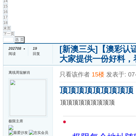
14
15
16
17
18
末页
下一页
选 页
[新澳三头]
【澳彩认证
202708
19
阅读
回复
大家提供一份好料，
离线
周翁解肖
只看该作者
15楼
发表于: 07
顶顶顶顶顶顶顶顶顶
顶顶顶顶顶顶顶顶顶
极限主席