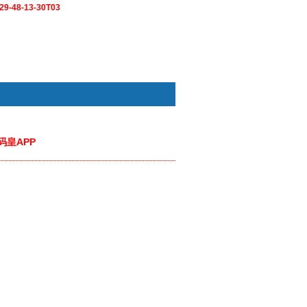
9-48-13-30T03
码皇APP
快捷通道
 20:23）