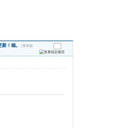
早更新！稳。
[复制链