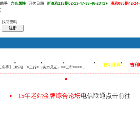
助手
六合属性
开奖日期
新澳彩218期02-13-47-38-46-23T17
港彩085期42-24-2
区
找回密码
注册
群组
个人中心
手机版
防跳转教程
吉利图库
吉利
高手】189期：≈三行≈↘实力见证↙≈≈三行≈≈≈≈ ..
搜索
帖子
2026年7月底即将 开启特邀高手2肖中特大赛，重奖一万 ..
（2026-07-10
15年老站金牌综合论坛
电信联通点击前往