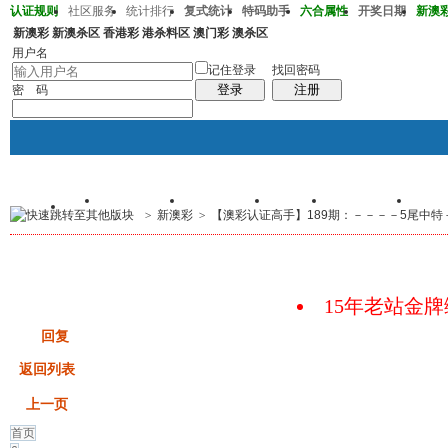
认证规则
社区服务
统计排行
复式统计
特码助手
六合属性
开奖日期
新澳彩2
新澳彩
新澳杀区
香港彩
港杀料区
澳门彩
澳杀区
澳彩218期37-32-33-15-22-43T41
用户名
记住登录
找回密码
登录
注册
密 码
首页
交易记录
我的帖子
群组
个人中心
手
>
新澳彩
>
【澳彩认证高手】189期：－－－－5尾中特－
帖子
码皇总管
说：
2026年7月底即将 开启特邀高
15年老站金
发帖
回复
返回列表
上一页
首页