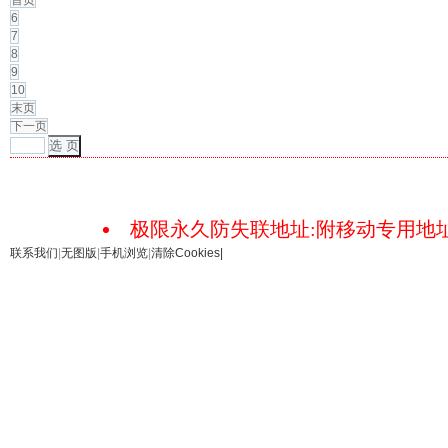
首页
6
7
8
9
10
末页
下一页
选 页
极限永久防失联地址:附移动专用地址18
联系我们
|
无图版
|
手机浏览
|
清除Cookies
|