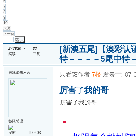
6
7
8
9
10
末页
下一页
选 页
[新澳五尾]
【澳彩认证
247820
33
阅读
回复
特－－－－5尾中特
离线
缘来六合
只看该作者
7楼
发表于: 07-
厉害了我的哥
厉害了我的哥
极限总理
发帖
190403